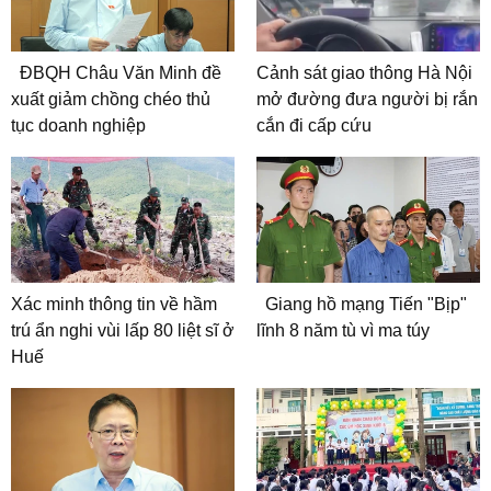
ĐBQH Châu Văn Minh đề
Cảnh sát giao thông Hà Nội
xuất giảm chồng chéo thủ
mở đường đưa người bị rắn
tục doanh nghiệp
cắn đi cấp cứu
Xác minh thông tin về hầm
Giang hồ mạng Tiến "Bịp"
trú ẩn nghi vùi lấp 80 liệt sĩ ở
lĩnh 8 năm tù vì ma túy
Huế