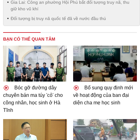
Gia Lai: Công an phường Hội Phú bắt đối tượng truy nã, thu
giữ kho vũ khí
Đối tượng bị truy nã quốc tế đã về nước đầu thú
BẠN CÓ THỂ QUAN TÂM
Bóc gỡ đường dây
Bổ sung quy định mới
chuyên bán ma túy 'cỏ' cho
về hoạt động của ban đại
công nhân, học sinh ở Hà
diện cha mẹ học sinh
Tĩnh