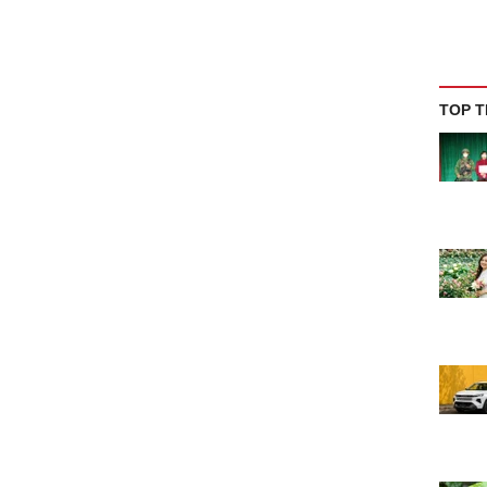
TOP T