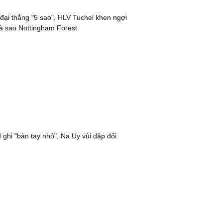
đại thắng "5 sao", HLV Tuchel khen ngợi
à sao Nottingham Forest
 ghi "bàn tay nhỏ", Na Uy vùi dập đối
1