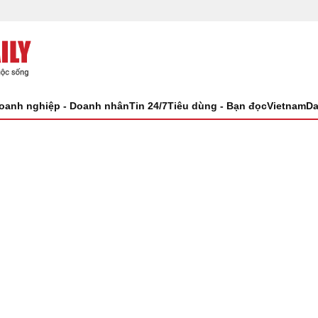
oanh nghiệp - Doanh nhân
Tin 24/7
Tiêu dùng - Bạn đọc
VietnamDa