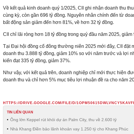
Về kết quả kinh doanh quý 1/2025, CII ghi nhận doanh thu th
cùng kỳ, còn gần 696 tỷ đồng. Nguyên nhân chính đến từ doa
bất động sản giảm đến hơn 81%, về hơn 32 tỷ đồng.
CII chỉ lãi ròng hơn 18 tỷ đồng trong quý đầu năm 2025, giảm
Tại Đại hội đồng cổ đông thường niên 2025 mới đây, CII đặt m
doanh thu 3.888 tỷ đồng, giảm 10% so với năm trước và lợi 
kiến đạt 335 tỷ đồng, giảm 37%.
Như vậy, với kết quả trên, doanh nghiệp chỉ mới thực hiện 
doanh thu và chỉ hơn 5% mục tiêu lợi nhuận đề ra cho năm 2
HTTPS://DRIVE.GOOGLE.COM/FILE/D/1OPM50615DWLVNCY5KAV
TIN LIÊN QUAN
Ông lớn Keppel rút khỏi dự án Palm City, thu về 2.600 tỷ
Nhà Khang Điền bảo lãnh khoản vay 1.250 tỷ cho Khang Phúc