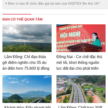
Đơn vị nào tổ chức đấu giá tài sản của GIDITEX lần thứ 16?
BẠN CÓ THỂ QUAN TÂM
Lâm Đồng: Chỉ đạo tháo
Đồng Nai - Cơ chế đặc thù
gỡ điểm nghẽn cho 35 dự
mở lối, khơi thông nguồn
án điện hơn 75.600 tỷ đồng
lực đất đai cho phát triển
Khánh Hòa: Đẩy nhanh bồi
Lâm Đồng: Chốt hạn 20/8