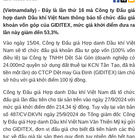
(Vietnamdaily) - Đây là lần thứ 16 mà Công ty Đấu giá
hợp danh Dầu khí Việt Nam thông báo tổ chức đấu giá
khoản vốn góp của GIDITEX, mức giá khởi điểm đưa ra
lần này giảm đến 53,3%.
Vào ngày 15/04, Công ty Đấu giá Hợp danh Dầu khí Việt
Nam sẽ tổ chức đấu giá khoản đầu tư góp vốn (100% vốn
điều lệ) tại Công ty TNHH Dệt Sài Gòn (doanh nghiệp có
24.000m2 quyền sử dụng đất thuê tại KCN Tân Tạo, đã trả
tiền một lần) do CTCP Dệt may Gia Định (GIDITEX) làm chủ
sở hữu với giá khởi điểm 100 tỷ đồng.
Công ty Đấu giá Hợp danh Dầu khí Việt Nam đã tổ chức
đấu giá lần đầu tiên cho tài sản trên vào ngày 27/9/2024 với
mức giá khởi điểm đến 214,34 tỷ đồng. Tuy vậy tại văn bản
số 487/CV-DKVN ngày 25/9/2024 do Tổng giám đốc Công
ty Đấu giá Hợp danh Dầu khí Việt Nam Văn Thiện Mỹ ký gửi
cho GIDITEX, đơn vị đấu giá cho biết đã tiến hành các thủ
tục về đấu giá tài sản theo quy định tuy nhiên đến hết hạn