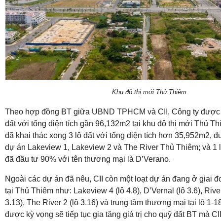
Khu đô thị mới Thủ Thiêm
Theo hợp đồng BT giữa UBND TPHCM và CII, Công ty được gi
đất với tổng diện tích gần 96,132m2 tại khu đô thị mới Thủ Th
đã khai thác xong 3 lô đất với tổng diện tích hơn 35,952m2, đ
dự án Lakeview 1, Lakeview 2 và The River Thủ Thiêm; và 1 
đã đầu tư 90% với tên thương mại là D’Verano.
Ngoài các dự án đã nêu, CII còn một loạt dự án đang ở giai đ
tại Thủ Thiêm như: Lakeview 4 (lô 4.8), D’Vernal (lô 3.6), Rive
3.13), The River 2 (lô 3.16) và trung tâm thương mại tại lô 1
được kỳ vọng sẽ tiếp tục gia tăng giá trị cho quỹ đất BT mà CI