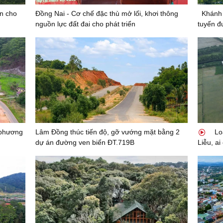
n cho
Đồng Nai - Cơ chế đặc thù mở lối, khơi thông
Khánh
nguồn lực đất đai cho phát triển
tuyến đ
 phương
Lâm Đồng thúc tiến độ, gỡ vướng mặt bằng 2
Loa
dự án đường ven biển ĐT.719B
Liễu, ai