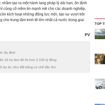
ợc nhằm tạo ra một hành lang pháp lý dài hạn, ổn định
hỉ củng cố niềm tin mạnh mẽ cho các doanh nghiệp,
òn kích hoạt những động lực mới, tạo sự vượt trội
 cho trung tâm kinh tế lớn nhất cả nước trong giai
TOP T
PV
i ‘đu đỉnh’
ần 16 ha làm đô thị hơn 2.100 tỷ đồng
 dự án, khu đất bằng cơ chế đặc thù