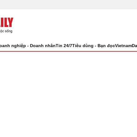
oanh nghiệp - Doanh nhân
Tin 24/7
Tiêu dùng - Bạn đọc
VietnamDa