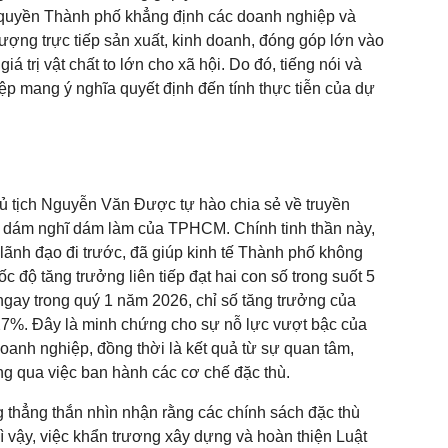
h quyền Thành phố khẳng định các doanh nghiệp và
lượng trực tiếp sản xuất, kinh doanh, đóng góp lớn vào
iá trị vật chất to lớn cho xã hội. Do đó, tiếng nói và
p mang ý nghĩa quyết định đến tính thực tiễn của dự
hủ tịch Nguyễn Văn Được tự hào chia sẻ về truyền
, dám nghĩ dám làm của TPHCM. Chính tinh thần này,
 lãnh đạo đi trước, đã giúp kinh tế Thành phố không
ốc độ tăng trưởng liên tiếp đạt hai con số trong suốt 5
, ngay trong quý 1 năm 2026, chỉ số tăng trưởng của
7%. Đây là minh chứng cho sự nỗ lực vượt bậc của
doanh nghiệp, đồng thời là kết quả từ sự quan tâm,
ng qua việc ban hành các cơ chế đặc thù.
 thẳng thắn nhìn nhận rằng các chính sách đặc thù
Vì vậy, việc khẩn trương xây dựng và hoàn thiện Luật