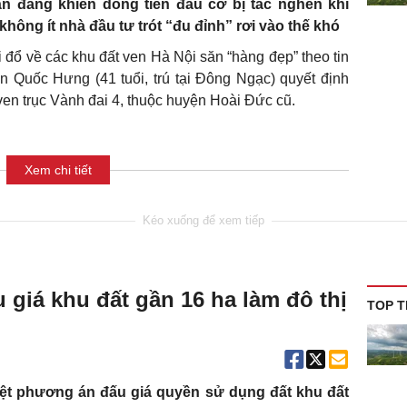
n đang khiến dòng tiền đầu cơ bị tắc nghẽn khi
hông ít nhà đầu tư trót “đu đỉnh” rơi vào thế khó
 đổ về các khu đất ven Hà Nội săn “hàng đẹp” theo tin
n Quốc Hưng (41 tuổi, trú tại Đông Ngạc) quyết định
 ven trục Vành đai 4, thuộc huyện Hoài Đức cũ.
Xem chi tiết
 giá khu đất gần 16 ha làm đô thị
TOP T
t phương án đấu giá quyền sử dụng đất khu đất