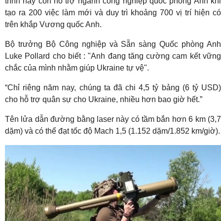
trình này còn hỗ trợ ngành công nghiệp quốc phòng Anh khi
tạo ra 200 việc làm mới và duy trì khoảng 700 vị trí hiện có
trên khắp Vương quốc Anh.
Bộ trưởng Bộ Công nghiệp và Sẵn sàng Quốc phòng Anh
Luke Pollard cho biết : "Anh đang tăng cường cam kết vững
chắc của mình nhằm giúp Ukraine tự vệ".
“Chỉ riêng năm nay, chúng ta đã chi 4,5 tỷ bảng (6 tỷ USD)
cho hỗ trợ quân sự cho Ukraine, nhiều hơn bao giờ hết.”
Tên lửa dẫn đường bằng laser này có tầm bắn hơn 6 km (3,7
dặm) và có thể đạt tốc độ Mach 1,5 (1.152 dặm/1.852 km/giờ).