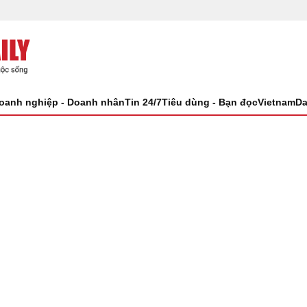
oanh nghiệp - Doanh nhân
Tin 24/7
Tiêu dùng - Bạn đọc
VietnamDa