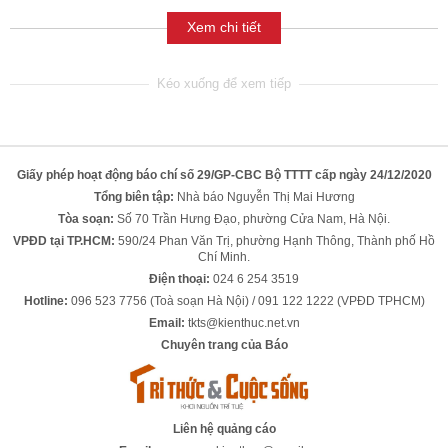
Xem chi tiết
Giấy phép hoạt động báo chí số 29/GP-CBC Bộ TTTT cấp ngày 24/12/2020
Tổng biên tập:
Nhà báo Nguyễn Thị Mai Hương
Tòa soạn:
Số 70 Trần Hưng Đạo, phường Cửa Nam, Hà Nội.
VPĐD tại TP.HCM:
590/24 Phan Văn Trị, phường Hạnh Thông, Thành phố Hồ
Chí Minh.
Điện thoại:
024 6 254 3519
Hotline:
096 523 7756 (Toà soạn Hà Nội) / 091 122 1222 (VPĐD TPHCM)
Email:
tkts@kienthuc.net.vn
Chuyên trang của Báo
Liên hệ quảng cáo