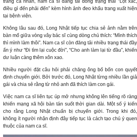
trang cá nhân, nam ca sĩ đăng tải dòng trạng thái “Lột xác,
điều gì đến phải đến” kèm hình ảnh đeo khẩu trang xuất hiện
tại bệnh viện.
Không lâu sau đó, Long Nhật tiếp tục chia sẻ ảnh nằm trên
bàn mổ giữa vòng vây bác sĩ cùng dòng chú thích: “Mình thích
thì mình làm thôi”. Nam ca sĩ còn đăng tải nhiều trạng thái đầy
ẩn ý như “Đi tìm lại cuộc đời”, “Cho anh làm lại từ đầu”, khiến
dư luận càng thêm xôn xao.
Nhiều người đặt câu hỏi phải chăng ông bố bốn con quyết
định chuyển giới. Bởi trước đó, Long Nhật từng nhiều lần giả
gái và chia sẻ rằng từ nhỏ anh đã thích làm con gái.
Việc nam ca sĩ liên tục úp mở nhưng không lên tiếng rõ ràng
khiến mạng xã hội bàn tán suốt thời gian dài. Một số ý kiến
cho rằng Long Nhật chuẩn bị chuyển giới. Trong khi đó,
không ít người nhận định đây tiếp tục là cách tạo chú ý quen
thuộc của nam ca sĩ.