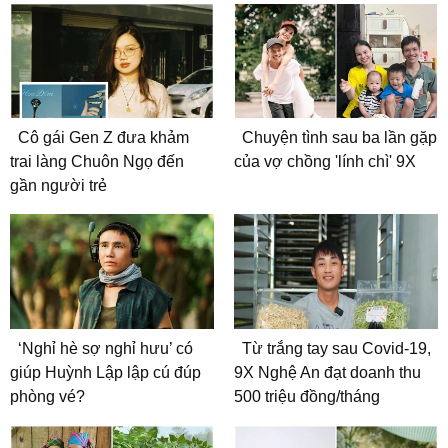
Cô gái Gen Z đưa khảm
Chuyện tình sau ba lần gặp
trai làng Chuôn Ngọ đến
của vợ chồng 'lính chì' 9X
gần người trẻ
‘Nghỉ hè sợ nghỉ hưu’ có
Từ trắng tay sau Covid-19,
giúp Huỳnh Lập lập cú đúp
9X Nghệ An đạt doanh thu
phòng vé?
500 triệu đồng/tháng