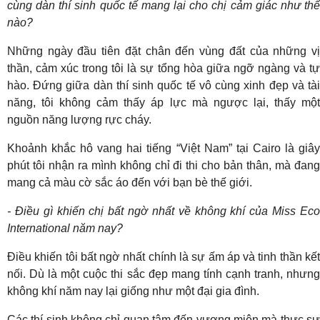
cùng dàn thí sinh quốc tế mang lại cho chị cảm giác như thế
nào?
Những ngày đầu tiên đặt chân đến vùng đất của những vị
thần, cảm xúc trong tôi là sự tổng hòa giữa ngỡ ngàng và tự
hào. Đứng giữa dàn thí sinh quốc tế vô cùng xinh đẹp và tài
năng, tôi không cảm thấy áp lực mà ngược lại, thấy một
nguồn năng lượng rực cháy.
Khoảnh khắc hô vang hai tiếng “Việt Nam” tại Cairo là giây
phút tôi nhận ra mình không chỉ đi thi cho bản thân, mà đang
mang cả màu cờ sắc áo đến với bạn bè thế giới.
- Điều gì khiến chị bất ngờ nhất về không khí của Miss Eco
International năm nay?
Điều khiến tôi bất ngờ nhất chính là sự ấm áp và tinh thần kết
nối. Dù là một cuộc thi sắc đẹp mang tính cạnh tranh, nhưng
không khí năm nay lại giống như một đại gia đình.
Các thí sinh không chỉ quan tâm đến vương miện mà thực sự