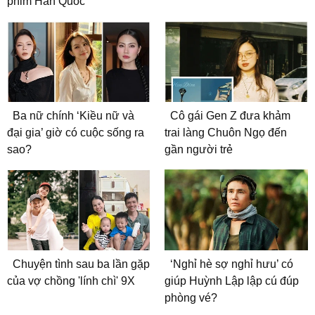
phim Hàn Quốc
Ba nữ chính ‘Kiều nữ và
Cô gái Gen Z đưa khảm
đại gia’ giờ có cuộc sống ra
trai làng Chuôn Ngọ đến
sao?
gần người trẻ
Chuyện tình sau ba lần gặp
‘Nghỉ hè sợ nghỉ hưu’ có
của vợ chồng 'lính chì' 9X
giúp Huỳnh Lập lập cú đúp
phòng vé?