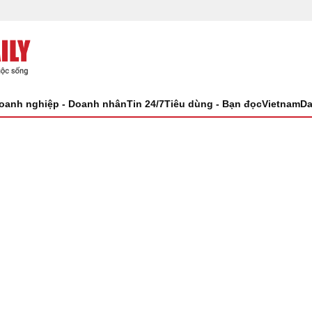
oanh nghiệp - Doanh nhân
Tin 24/7
Tiêu dùng - Bạn đọc
VietnamDa