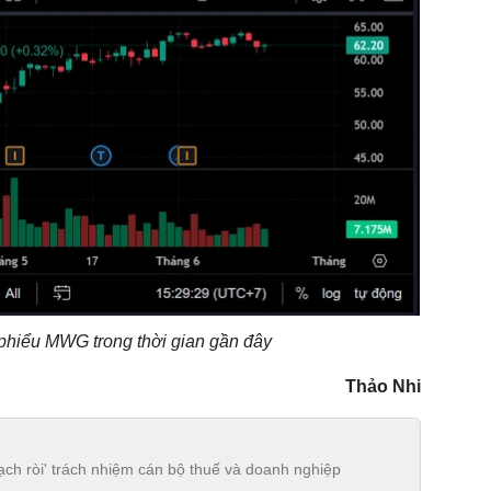
 phiểu MWG trong thời gian gần đây
Thảo Nhi
h ròi' trách nhiệm cán bộ thuế và doanh nghiệp