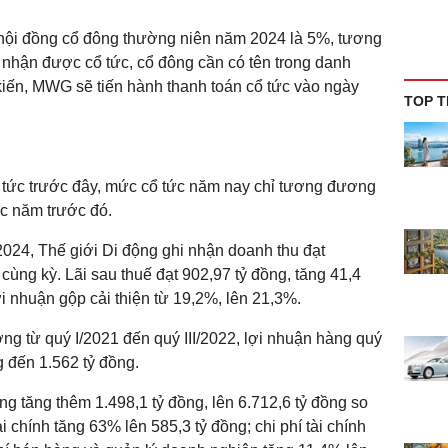
 hội đồng cổ đông thường niên năm 2024 là 5%, tương
nhận được cổ tức, cổ đông cần có tên trong danh
 kiến, MWG sẽ tiến hành thanh toán cổ tức vào ngày
TOP T
ổ tức trước đây, mức cổ tức năm nay chỉ tương đương
c năm trước đó.
/2024, Thế giới Di động ghi nhận doanh thu đạt
cùng kỳ. Lãi sau thuế đạt 902,97 tỷ đồng, tăng 41,4
ợi nhuận gộp cải thiện từ 19,2%, lên 21,3%.
ờng từ quý I/2021 đến quý III/2022, lợi nhuận hàng quý
 đến 1.562 tỷ đồng.
g tăng thêm 1.498,1 tỷ đồng, lên 6.712,6 tỷ đồng so
 chính tăng 63% lên 585,3 tỷ đồng; chi phí tài chính