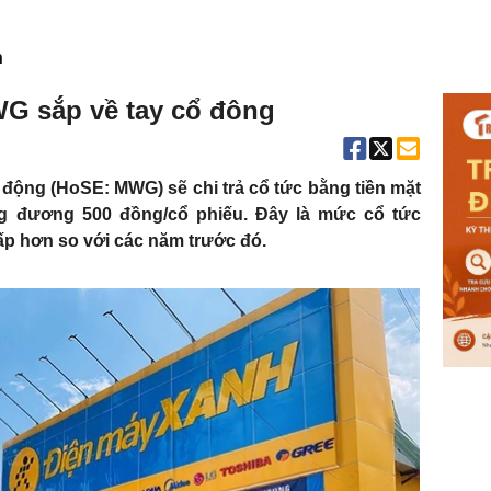
n
WG sắp về tay cổ đông
i động (HoSE: MWG) sẽ chi trả cổ tức bằng tiền mặt
ng đương 500 đồng/cổ phiếu. Đây là mức cổ tức
p hơn so với các năm trước đó.