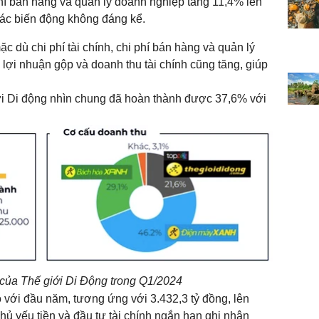
phí bán hàng và quản lý doanh nghiệp tăng 11,4% lên
hác biến động không đáng kể.
 dù chi phí tài chính, chi phí bán hàng và quản lý
lợi nhuận gộp và doanh thu tài chính cũng tăng, giúp
ới Di động nhìn chung đã hoàn thành được 37,6% với
của Thế giới Di Động trong Q1/2024
với đầu năm, tương ứng với 3.432,3 tỷ đồng, lên
chủ yếu tiền và đầu tư tài chính ngắn hạn ghi nhận