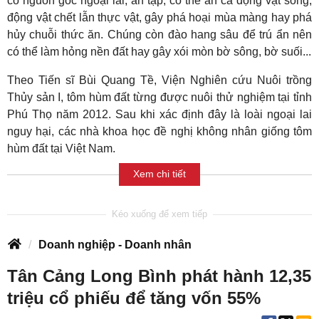
có nguồn gốc ngoại lai, ăn tạp, có thể ăn cả động vật sống,
động vật chết lẫn thực vật, gây phá hoại mùa màng hay phá
hủy chuỗi thức ăn. Chúng còn đào hang sâu để trú ẩn nên
có thể làm hỏng nền đất hay gây xói mòn bờ sông, bờ suối...
Theo Tiến sĩ Bùi Quang Tề, Viện Nghiên cứu Nuôi trồng
Thủy sản I, tôm hùm đất từng được nuôi thử nghiệm tại tỉnh
Phú Thọ năm 2012. Sau khi xác định đây là loài ngoại lai
nguy hại, các nhà khoa học đề nghị không nhân giống tôm
hùm đất tại Việt Nam.
Xem chi tiết
Doanh nghiệp - Doanh nhân
Tân Cảng Long Bình phát hành 12,35
triệu cổ phiếu để tăng vốn 55%