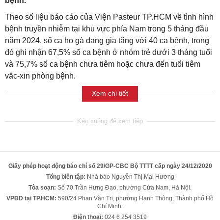
bệnh.
Theo số liệu báo cáo của Viện Pasteur TP.HCM về tình hình
bệnh truyền nhiễm tại khu vực phía Nam trong 5 tháng đầu
năm 2024, số ca ho gà đang gia tăng với 40 ca bệnh, trong
đó ghi nhận 67,5% số ca bệnh ở nhóm trẻ dưới 3 tháng tuổi
và 75,7% số ca bệnh chưa tiêm hoặc chưa đến tuổi tiêm
vắc-xin phòng bệnh.
Xem chi tiết
Giấy phép hoạt động báo chí số 29/GP-CBC Bộ TTTT cấp ngày 24/12/2020
Tổng biên tập:
Nhà báo Nguyễn Thị Mai Hương
Tòa soạn:
Số 70 Trần Hưng Đạo, phường Cửa Nam, Hà Nội.
VPĐD tại TP.HCM:
590/24 Phan Văn Trị, phường Hạnh Thông, Thành phố Hồ
Chí Minh.
Điện thoại:
024 6 254 3519