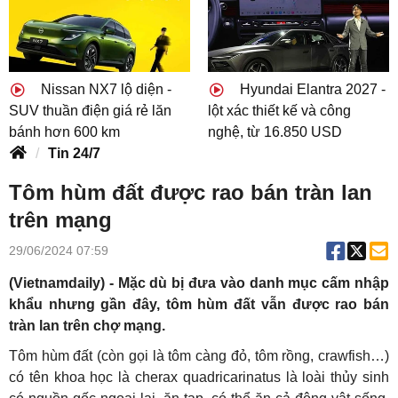
Nissan NX7 lộ diện -
Hyundai Elantra 2027 -
SUV thuần điện giá rẻ lăn
lột xác thiết kế và công
bánh hơn 600 km
nghệ, từ 16.850 USD
Tin 24/7
Tôm hùm đất được rao bán tràn lan
trên mạng
29/06/2024 07:59
(Vietnamdaily) -
Mặc dù bị đưa vào danh mục cấm nhập
khẩu nhưng gần đây, tôm hùm đất vẫn được rao bán
tràn lan trên chợ mạng.
Tôm hùm đất (còn gọi là tôm càng đỏ, tôm rồng, crawfish…)
có tên khoa học là cherax quadricarinatus là loài thủy sinh