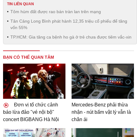
TIN LIÊN QUAN
Tôm hùm đất được rao bán tràn lan trên mạng
Tân Cảng Long Bình phát hành 12,35 triệu cổ phiếu để tăng
vốn 55%
TP.HCM: Gia tăng ca bệnh ho gà ở trẻ chưa được tiêm vắc-xin
BẠN CÓ THỂ QUAN TÂM
Đơn vị tổ chức cảnh
Mercedes-Benz phải thừa
báo lừa đảo "vé nội bộ"
nhận - nút bấm vật lý vẫn là
concert BIGBANG Hà Nội
chân ái