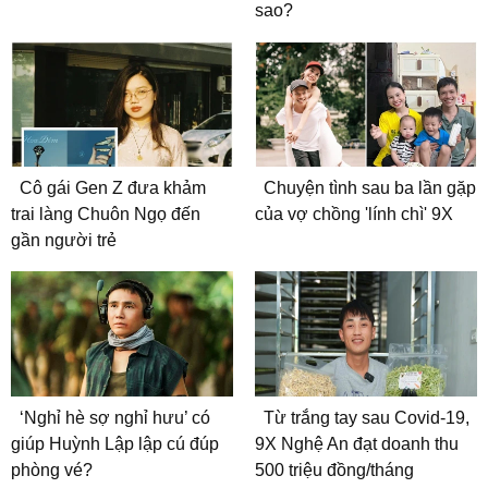
sao?
Cô gái Gen Z đưa khảm
Chuyện tình sau ba lần gặp
trai làng Chuôn Ngọ đến
của vợ chồng 'lính chì' 9X
gần người trẻ
‘Nghỉ hè sợ nghỉ hưu’ có
Từ trắng tay sau Covid-19,
giúp Huỳnh Lập lập cú đúp
9X Nghệ An đạt doanh thu
phòng vé?
500 triệu đồng/tháng