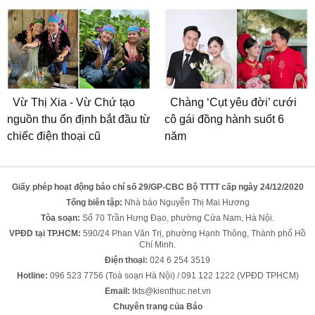
Vừ Thị Xia - Vừ Chứ tạo
Chàng ‘Cụt yêu đời’ cưới
nguồn thu ổn định bắt đầu từ
cô gái đồng hành suốt 6
chiếc điện thoại cũ
năm
Giấy phép hoạt động báo chí số 29/GP-CBC Bộ TTTT cấp ngày 24/12/2020
Tổng biên tập:
Nhà báo Nguyễn Thị Mai Hương
Tòa soạn:
Số 70 Trần Hưng Đạo, phường Cửa Nam, Hà Nội.
VPĐD tại TP.HCM:
590/24 Phan Văn Trị, phường Hạnh Thông, Thành phố Hồ
Chí Minh.
Điện thoại:
024 6 254 3519
Hotline:
096 523 7756 (Toà soạn Hà Nội) / 091 122 1222 (VPĐD TPHCM)
Email:
tkts@kienthuc.net.vn
Chuyên trang của Báo