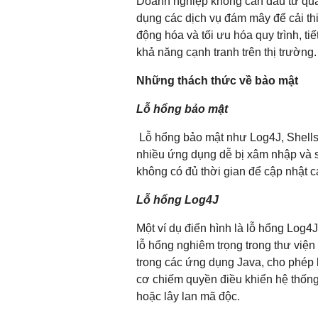
Doanh nghiệp không cần đầu tư quá
dụng các dịch vụ đám mây để cải thi
động hóa và tối ưu hóa quy trình, ti
khả năng cạnh tranh trên thị trường.
Những thách thức về bảo mật
Lỗ hổng bảo mật
Lỗ hổng bảo mật như Log4J, Shells
nhiều ứng dụng dễ bị xâm nhập và s
không có đủ thời gian để cập nhật c
Lỗ hổng Log4J
Một ví dụ điển hình là lỗ hổng Log4
lỗ hổng nghiêm trọng trong thư viện
trong các ứng dụng Java, cho phép k
cơ chiếm quyền điều khiển hệ thống
hoặc lây lan mã độc.