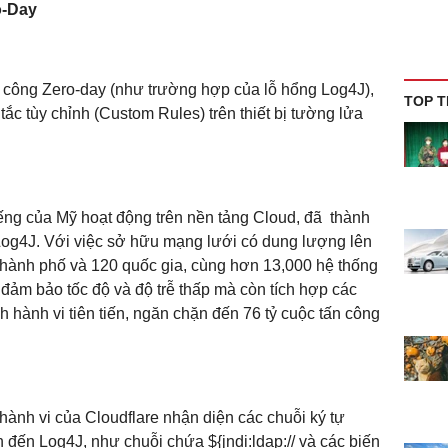
o-Day
 công Zero-day (như trường hợp của lỗ hổng Log4J),
TOP T
y tắc tùy chỉnh (Custom Rules) trên thiết bị tường lửa
iếng của Mỹ hoạt động trên nền tảng Cloud, đã thành
Log4J. Với việc sở hữu mạng lưới có dung lượng lên
thành phố và 120 quốc gia, cùng hơn 13,000 hệ thống
đảm bảo tốc độ và độ trễ thấp mà còn tích hợp các
 hành vi tiên tiến, ngăn chặn đến 76 tỷ cuộc tấn công
hành vi của Cloudflare nhận diện các chuỗi ký tự
đến Log4J, như chuỗi chứa ${jndi:ldap:// và các biến