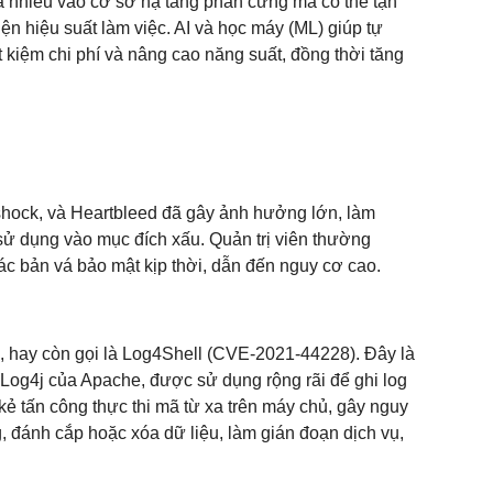
 nhiều vào cơ sở hạ tầng phần cứng mà có thể tận
ện hiệu suất làm việc. AI và học máy (ML) giúp tự
ết kiệm chi phí và nâng cao năng suất, đồng thời tăng
hock, và Heartbleed đã gây ảnh hưởng lớn, làm
ử dụng vào mục đích xấu. Quản trị viên thường
ác bản vá bảo mật kịp thời, dẫn đến nguy cơ cao.
J, hay còn gọi là Log4Shell (CVE-2021-44228). Đây là
 Log4j của Apache, được sử dụng rộng rãi để ghi log
ẻ tấn công thực thi mã từ xa trên máy chủ, gây nguy
, đánh cắp hoặc xóa dữ liệu, làm gián đoạn dịch vụ,