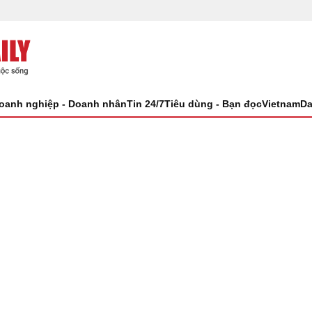
oanh nghiệp - Doanh nhân
Tin 24/7
Tiêu dùng - Bạn đọc
VietnamDa