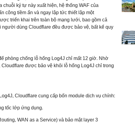
a chuỗi ký tự này xuất hiện, hệ thống WAF của
ấn công tiềm ẩn và ngay lập tức thiết lập một
ợc triển khai trên toàn bộ mạng lưới, bao gồm cả
i người dùng Cloudflare đều được bảo vệ, bất kể quy
 để phòng chống lỗ hổng Log4J chỉ mất 12 giờ. Nhờ
 Cloudflare được bảo vệ khỏi lỗ hổng Log4J chỉ trong
Log4J, Cloudflare cung cấp bốn module dịch vụ chính:
ăng tốc lớp ứng dụng.
Routing, WAN as a Service) và bảo mật layer 3