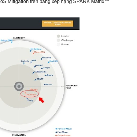
DdoS Mitigation trên bảng xếp hạng SPARK Matrix™