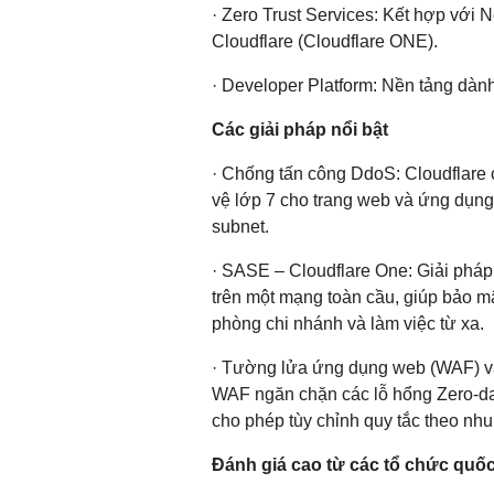
· Zero Trust Services: Kết hợp với
Cloudflare (Cloudflare ONE).
· Developer Platform: Nền tảng dành
Các giải pháp nổi bật
· Chống tấn công DdoS: Cloudflare
vệ lớp 7 cho trang web và ứng dụn
subnet.
· SASE – Cloudflare One: Giải pháp 
trên một mạng toàn cầu, giúp bảo mật
phòng chi nhánh và làm việc từ xa.
· Tường lửa ứng dụng web (WAF) và 
WAF ngăn chặn các lỗ hổng Zero-da
cho phép tùy chỉnh quy tắc theo nh
Đánh giá cao từ các tổ chức quốc