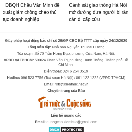
ĐBQH Châu Văn Minh đề
Cảnh sát giao thông Hà Nội
xuất giảm chồng chéo thủ
mở đường đưa người bị rắn
tục doanh nghiệp
cắn đi cấp cứu
Giấy phép hoạt động báo chí số 29/GP-CBC Bộ TTTT cấp ngày 24/12/2020
Tổng biên tập:
Nhà báo Nguyễn Thị Mai Hương
Tòa soạn:
Số 70 Trần Hưng Đạo, phường Cửa Nam, Hà Nội.
VPĐD tại TP.HCM:
590/24 Phan Văn Trị, phường Hạnh Thông, Thành phố Hồ
Chí Minh.
Điện thoại:
024 6 254 3519
Hotline:
096 523 7756 (Toà soạn Hà Nội) / 091 122 1222 (VPĐD TPHCM)
Email:
tkts@kienthuc.net.vn
Chuyên trang của Báo
Liên hệ quảng cáo
Email:
quangcao.kienthuc@gmail.com