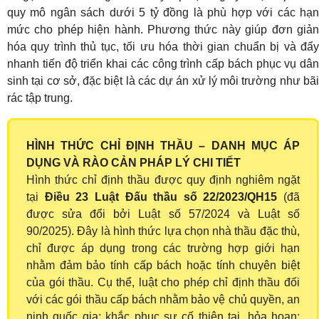
quy mô ngân sách dưới 5 tỷ đồng là phù hợp với các hạn
mức cho phép hiện hành. Phương thức này giúp đơn giản
hóa quy trình thủ tục, tối ưu hóa thời gian chuẩn bị và đẩy
nhanh tiến độ triển khai các công trình cấp bách phục vụ dân
sinh tại cơ sở, đặc biệt là các dự án xử lý môi trường như bãi
rác tập trung.
HÌNH THỨC CHỈ ĐỊNH THẦU – DANH MỤC ÁP
DỤNG VÀ RÀO CẢN PHÁP LÝ CHI TIẾT
Hình thức chỉ định thầu được quy định nghiêm ngặt
tại
Điều 23 Luật Đấu thầu số 22/2023/QH15
(đã
được sửa đổi bởi Luật số 57/2024 và Luật số
90/2025). Đây là hình thức lựa chọn nhà thầu đặc thù,
chỉ được áp dụng trong các trường hợp giới hạn
nhằm đảm bảo tính cấp bách hoặc tính chuyên biệt
của gói thầu. Cụ thể, luật cho phép chỉ định thầu đối
với các gói thầu cấp bách nhằm bảo vệ chủ quyền, an
ninh quốc gia; khắc phục sự cố thiên tai, hỏa hoạn;