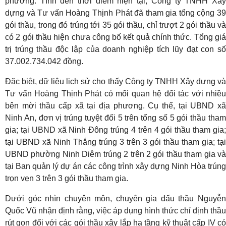
phương. Tính đến thời điểm hiện tại, Công ty TNHH Xây
dựng và Tư vấn Hoàng Thịnh Phát đã tham gia tổng cộng 39
gói thầu, trong đó trúng tới 35 gói thầu, chỉ trượt 2 gói thầu và
có 2 gói thầu hiện chưa công bố kết quả chính thức. Tổng giá
trị trúng thầu độc lập của doanh nghiệp tích lũy đạt con số
37.002.734.042 đồng.
Đặc biệt, dữ liệu lịch sử cho thấy Công ty TNHH Xây dựng và
Tư vấn Hoàng Thịnh Phát có mối quan hệ đối tác với nhiều
bên mời thầu cấp xã tại địa phương. Cụ thể, tại UBND xã
Ninh An, đơn vị trúng tuyệt đối 5 trên tổng số 5 gói thầu tham
gia; tại UBND xã Ninh Đông trúng 4 trên 4 gói thầu tham gia;
tại UBND xã Ninh Thắng trúng 3 trên 3 gói thầu tham gia; tại
UBND phường Ninh Diêm trúng 2 trên 2 gói thầu tham gia và
tại Ban quản lý dự án các công trình xây dựng Ninh Hòa trúng
trọn vẹn 3 trên 3 gói thầu tham gia.
Dưới góc nhìn chuyên môn, chuyên gia đấu thầu Nguyễn
Quốc Vũ nhận định rằng, việc áp dụng hình thức chỉ định thầu
rút gọn đối với các gói thầu xây lắp hạ tầng kỹ thuật cấp IV có