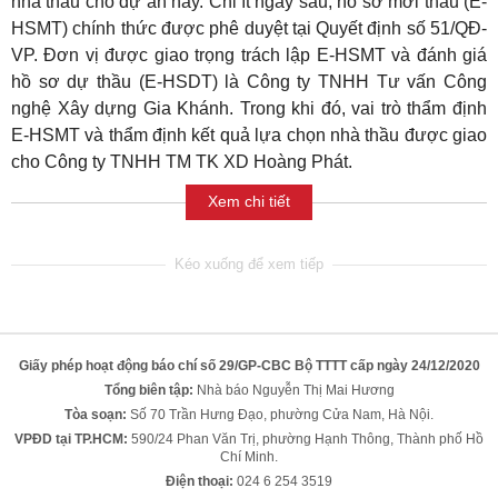
nhà thầu cho dự án này. Chỉ ít ngày sau, hồ sơ mời thầu (E-
HSMT) chính thức được phê duyệt tại Quyết định số 51/QĐ-
VP. Đơn vị được giao trọng trách lập E-HSMT và đánh giá
hồ sơ dự thầu (E-HSDT) là Công ty TNHH Tư vấn Công
nghệ Xây dựng Gia Khánh. Trong khi đó, vai trò thẩm định
E-HSMT và thẩm định kết quả lựa chọn nhà thầu được giao
cho Công ty TNHH TM TK XD Hoàng Phát.
Xem chi tiết
Giấy phép hoạt động báo chí số 29/GP-CBC Bộ TTTT cấp ngày 24/12/2020
Tổng biên tập:
Nhà báo Nguyễn Thị Mai Hương
Tòa soạn:
Số 70 Trần Hưng Đạo, phường Cửa Nam, Hà Nội.
VPĐD tại TP.HCM:
590/24 Phan Văn Trị, phường Hạnh Thông, Thành phố Hồ
Chí Minh.
Điện thoại:
024 6 254 3519