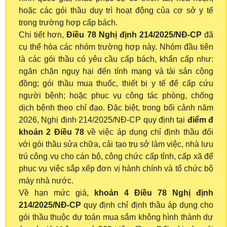
hoặc các gói thầu duy trì hoạt động của cơ sở y tế
trong trường hợp cấp bách.
Chi tiết hơn,
Điều 78 Nghị định 214/2025/NĐ-CP
đã
cụ thể hóa các nhóm trường hợp này. Nhóm đầu tiên
là các gói thầu có yêu cầu cấp bách, khẩn cấp như:
ngăn chặn nguy hại đến tính mạng và tài sản cộng
đồng; gói thầu mua thuốc, thiết bị y tế để cấp cứu
người bệnh; hoặc phục vụ công tác phòng, chống
dịch bệnh theo chỉ đạo. Đặc biệt, trong bối cảnh năm
2026, Nghị định 214/2025/NĐ-CP quy định tại
điểm đ
khoản 2 Điều 78
về việc áp dụng chỉ định thầu đối
với gói thầu sửa chữa, cải tạo trụ sở làm việc, nhà lưu
trú công vụ cho cán bộ, công chức cấp tỉnh, cấp xã để
phục vụ việc sắp xếp đơn vị hành chính và tổ chức bộ
máy nhà nước.
Về hạn mức giá,
khoản 4 Điều 78 Nghị định
214/2025/NĐ-CP
quy định chỉ định thầu áp dụng cho
gói thầu thuộc dự toán mua sắm không hình thành dự