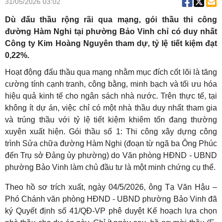
31/05/2026 03:02
Dù đấu thầu rộng rãi qua mạng, gói thầu thi công
đường Hàm Nghi tại phường Bảo Vinh chỉ có duy nhất
Công ty Kim Hoàng Nguyên tham dự, tỷ lệ tiết kiệm đạt
0,22%.
Hoạt động đấu thầu qua mạng nhằm mục đích cốt lõi là tăng
cường tính cạnh tranh, công bằng, minh bạch và tối ưu hóa
hiệu quả kinh tế cho ngân sách nhà nước. Trên thực tế, tại
không ít dự án, việc chỉ có một nhà thầu duy nhất tham gia
và trúng thầu với tỷ lệ tiết kiệm khiêm tốn đang thường
xuyên xuất hiện. Gói thầu số 1: Thi công xây dựng công
trình Sửa chữa đường Hàm Nghi (đoạn từ ngã ba Ông Phúc
đến Trụ sở Đảng ủy phường) do Văn phòng HĐND - UBND
phường Bảo Vinh làm chủ đầu tư là một minh chứng cụ thể.
Theo hồ sơ trích xuất, ngày 04/5/2026, ông Tạ Văn Hậu –
Phó Chánh văn phòng HĐND - UBND phường Bảo Vinh đã
ký Quyết định số 41/QĐ-VP phê duyệt Kế hoạch lựa chọn