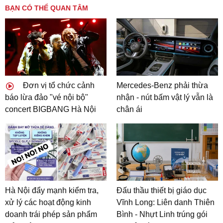
BẠN CÓ THỂ QUAN TÂM
Đơn vị tổ chức cảnh
Mercedes-Benz phải thừa
báo lừa đảo "vé nội bộ"
nhận - nút bấm vật lý vẫn là
concert BIGBANG Hà Nội
chân ái
Hà Nội đẩy mạnh kiểm tra,
Đấu thầu thiết bị giáo dục
xử lý các hoạt động kinh
Vĩnh Long: Liên danh Thiên
doanh trái phép sản phẩm
Bình - Nhựt Linh trúng gói