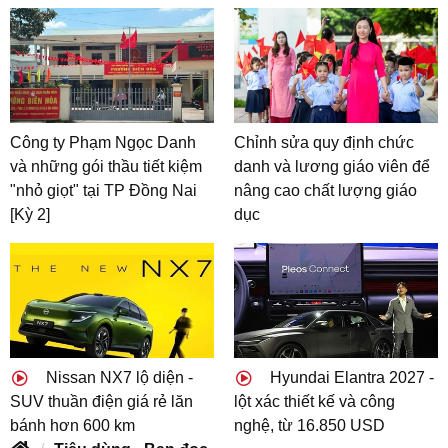
Công ty Phạm Ngọc Danh
Chỉnh sửa quy định chức
và những gói thầu tiết kiệm
danh và lương giáo viên để
"nhỏ giọt" tại TP Đồng Nai
nâng cao chất lượng giáo
[Kỳ 2]
dục
Nissan NX7 lộ diện -
Hyundai Elantra 2027 -
SUV thuần điện giá rẻ lăn
lột xác thiết kế và công
bánh hơn 600 km
nghệ, từ 16.850 USD