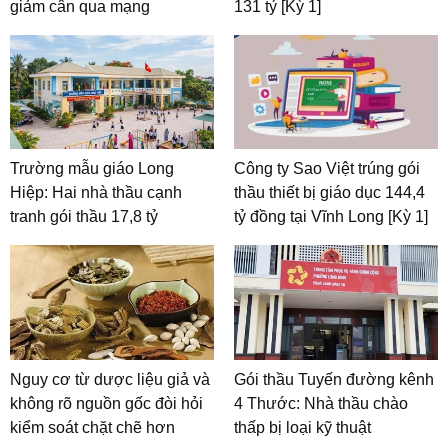
giảm cân qua mạng
131 tỷ [Kỳ 1]
Trường mẫu giáo Long
Công ty Sao Việt trúng gói
Hiệp: Hai nhà thầu cạnh
thầu thiết bị giáo dục 144,4
tranh gói thầu 17,8 tỷ
tỷ đồng tại Vĩnh Long [Kỳ 1]
Nguy cơ từ dược liệu giả và
Gói thầu Tuyến đường kênh
không rõ nguồn gốc đòi hỏi
4 Thước: Nhà thầu chào
kiểm soát chặt chẽ hơn
thấp bị loại kỹ thuật