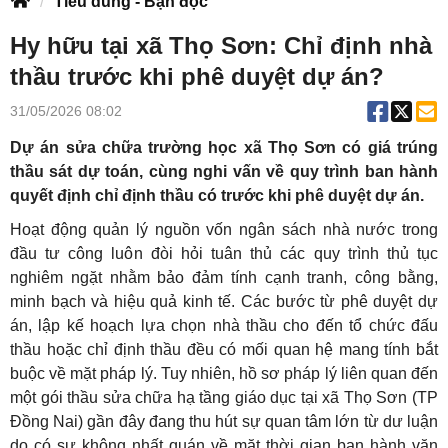
Tiêu dùng - Bạn đọc
Hy hữu tại xã Thọ Sơn: Chỉ định nhà
thầu trước khi phê duyệt dự án?
31/05/2026 08:02
Dự án sửa chữa trường học xã Thọ Sơn có giá trúng
thầu sát dự toán, cùng nghi vấn về quy trình ban hành
quyết định chỉ định thầu có trước khi phê duyệt dự án.
Hoạt động quản lý nguồn vốn ngân sách nhà nước trong
đầu tư công luôn đòi hỏi tuân thủ các quy trình thủ tục
nghiêm ngặt nhằm bảo đảm tính cạnh tranh, công bằng,
minh bạch và hiệu quả kinh tế. Các bước từ phê duyệt dự
án, lập kế hoạch lựa chọn nhà thầu cho đến tổ chức đấu
thầu hoặc chỉ định thầu đều có mối quan hệ mang tính bắt
buộc về mặt pháp lý. Tuy nhiên, hồ sơ pháp lý liên quan đến
một gói thầu sửa chữa hạ tầng giáo dục tại xã Thọ Sơn (TP
Đồng Nai) gần đây đang thu hút sự quan tâm lớn từ dư luận
do có sự không nhất quán về mặt thời gian ban hành văn