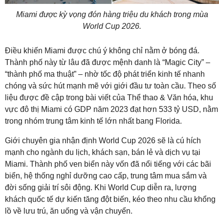
Miami được kỳ vọng đón hàng triệu du khách trong mùa
World Cup 2026.
Điều khiến Miami được chú ý không chỉ nằm ở bóng đá.
Thành phố này từ lâu đã được mệnh danh là “Magic City” –
“thành phố ma thuật” – nhờ tốc độ phát triển kinh tế nhanh
chóng và sức hút mạnh mẽ với giới đầu tư toàn cầu. Theo số
liệu được đề cập trong bài viết của Thể thao & Văn hóa, khu
vực đô thị Miami có GDP năm 2023 đạt hơn 533 tỷ USD, nằm
trong nhóm trung tâm kinh tế lớn nhất bang Florida.
Giới chuyên gia nhận định World Cup 2026 sẽ là cú hích
mạnh cho ngành du lịch, khách sạn, bán lẻ và dịch vụ tại
Miami. Thành phố ven biển này vốn đã nổi tiếng với các bãi
biển, hệ thống nghỉ dưỡng cao cấp, trung tâm mua sắm và
đời sống giải trí sôi động. Khi World Cup diễn ra, lượng
khách quốc tế dự kiến tăng đột biến, kéo theo nhu cầu khổng
lồ về lưu trú, ăn uống và vận chuyển.