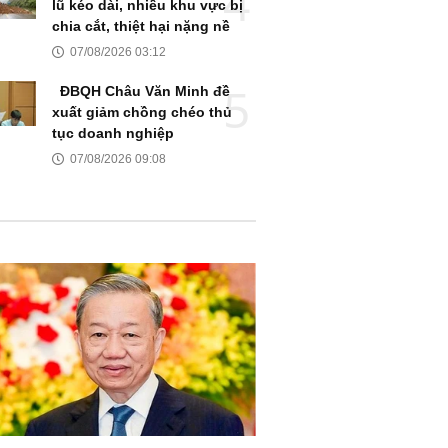
lũ kéo dài, nhiều khu vực bị
chia cắt, thiệt hại nặng nề
07/08/2026 03:12
ĐBQH Châu Văn Minh đề
xuất giảm chồng chéo thủ
tục doanh nghiệp
07/08/2026 09:08