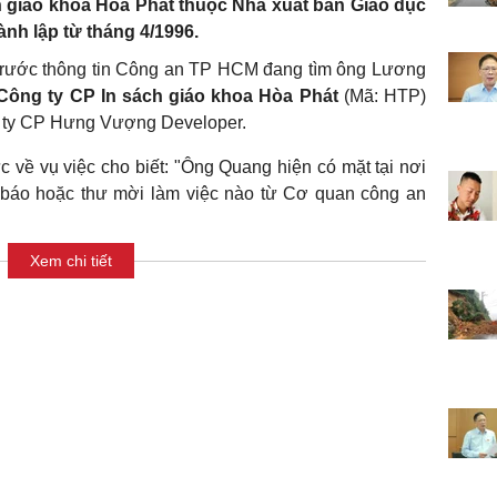
ch giáo khoa Hòa Phát thuộc Nhà xuất bản Giáo dục
ành lập từ tháng 4/1996.
 trước thông tin Công an TP HCM đang tìm ông Lương
Công ty CP In sách giáo khoa Hòa Phát
(Mã: HTP)
ông ty CP Hưng Vượng Developer.
về vụ việc cho biết: "Ông Quang hiện có mặt tại nơi
 báo hoặc thư mời làm việc nào từ Cơ quan công an
Xem chi tiết