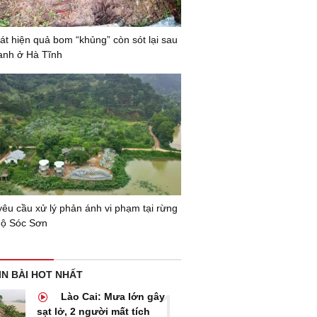
t hiện quả bom “khủng” còn sót lại sau
ranh ở Hà Tĩnh
yêu cầu xử lý phản ánh vi phạm tại rừng
hộ Sóc Sơn
IN BÀI HOT NHẤT
Lào Cai: Mưa lớn gây
sạt lở, 2 người mất tích