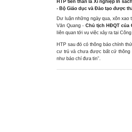
HTP tiền thân là Xí nghiệp In sá
- Bộ Giáo dục và Đào tạo được th
Dư luận những ngày qua, xôn xao
Văn Quang -
Chủ tịch HĐQT của 
liên quan tới vụ việc xảy ra tại C
HTP sau đó có thông báo chính thức 
cư trú và chưa được bất cứ thông
như báo chí đưa tin".