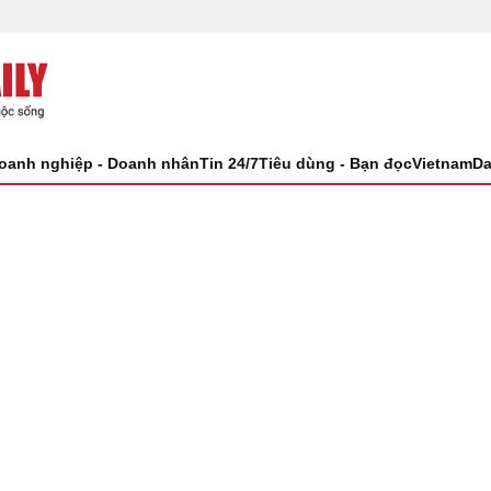
oanh nghiệp - Doanh nhân
Tin 24/7
Tiêu dùng - Bạn đọc
VietnamDa