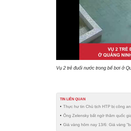
Vụ 2 trẻ đuối nước trong bể bơi ở Q
TIN LIÊN QUAN
Thực hư tin Chủ tịch HTP bị công an 
Ông Zelensky bất ngờ thăm quốc gia
Giá vàng hôm nay 13/6: Giá vàng "