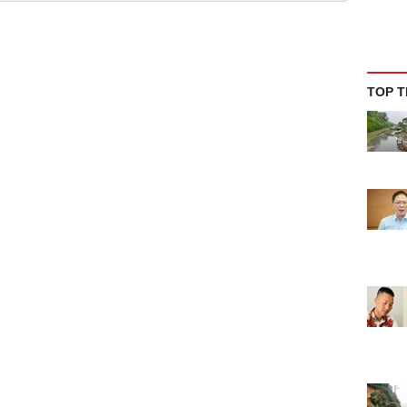
TOP T