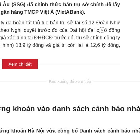
i Âu (SSG) đã chính thức bán trụ sở chính để lấy
i Ngân hàng TMCP Việt Á (VietABank).
ty đã hoàn tất thủ tục bán trụ sở tại số 12 Đoàn Như
heo Nghị quyết trước đó của Đai hội đại cổ đông
á xác định tại ĐHĐCĐ trước đó, trụ sở chính công ty
ình) 13,9 tỷ đồng và giá trị còn lại là 12,6 tỷ đồng,
Xem chi tiết
ng khoán vào danh sách cảnh báo nhà
Chứng khoán Hà Nội vừa công bố Danh sách cảnh báo nhà 
.