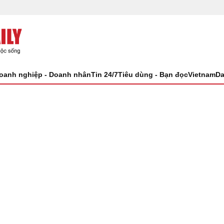
oanh nghiệp - Doanh nhân
Tin 24/7
Tiêu dùng - Bạn đọc
VietnamDa