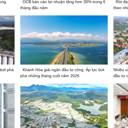
rong
OCB báo cáo lợi nhuận tăng hơn 30% trong 6
Rời đạ
tháng đầu năm
theo nh
 bứt phá
Khánh Hòa giải ngân đầu tư công: Áp lực bứt
Nhiều x
phá những tháng cuối năm 2026
đầu tư 