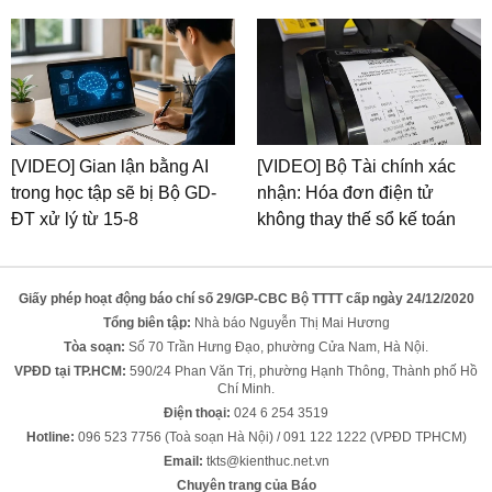
[VIDEO] Gian lận bằng AI
[VIDEO] Bộ Tài chính xác
trong học tập sẽ bị Bộ GD-
nhận: Hóa đơn điện tử
ĐT xử lý từ 15-8
không thay thế sổ kế toán
Giấy phép hoạt động báo chí số 29/GP-CBC Bộ TTTT cấp ngày 24/12/2020
Tổng biên tập:
Nhà báo Nguyễn Thị Mai Hương
Tòa soạn:
Số 70 Trần Hưng Đạo, phường Cửa Nam, Hà Nội.
VPĐD tại TP.HCM:
590/24 Phan Văn Trị, phường Hạnh Thông, Thành phố Hồ
Chí Minh.
Điện thoại:
024 6 254 3519
Hotline:
096 523 7756 (Toà soạn Hà Nội) / 091 122 1222 (VPĐD TPHCM)
Email:
tkts@kienthuc.net.vn
Chuyên trang của Báo