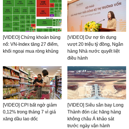
[VIDEO] Chứng khoán bùng
[VIDEO] Dư nợ tín dụng
nổ: VN-Index tăng 27 điểm,
vượt 20 triệu tỷ đồng, Ngân
khối ngoại mua ròng khủng
hàng Nhà nước quyết liệt
điều hành
[VIDEO] CPI bất ngờ giảm
[VIDEO] Siêu sân bay Long
0,12% trong tháng 7 vì giá
Thành đón các hãng hàng
xăng dầu lao dốc
không châu Á khảo sát
trước ngày vận hành