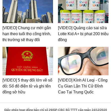
[VIDEO] Chung cư mới gắn
[VIDEO] Quảng cáo sai sữa
hạn theo tuổi thọ công trình,
Lotte Kid A+ bị phạt 200 triệu
thị trường sẽ thay đổi
đồng
[VIDEO] 5 thay đổi lớn về sổ
[VIDEO] Kính AI Leqi - Công
đỏ: Sổ đỏ điện tử và ghi tên
Cụ Gian Lận Thi Cử Đỉnh
đồng sở hữu
Cao Tại Trung Quốc
Giấy phép hoạt động báo chí số 29/GP-CBC Bộ TTTT cấp ngày 24/12/2020