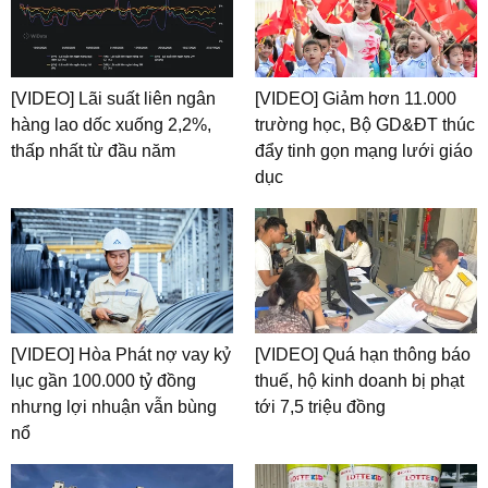
[VIDEO] Lãi suất liên ngân
[VIDEO] Giảm hơn 11.000
hàng lao dốc xuống 2,2%,
trường học, Bộ GD&ĐT thúc
thấp nhất từ đầu năm
đẩy tinh gọn mạng lưới giáo
dục
[VIDEO] Hòa Phát nợ vay kỷ
[VIDEO] Quá hạn thông báo
lục gần 100.000 tỷ đồng
thuế, hộ kinh doanh bị phạt
nhưng lợi nhuận vẫn bùng
tới 7,5 triệu đồng
nổ