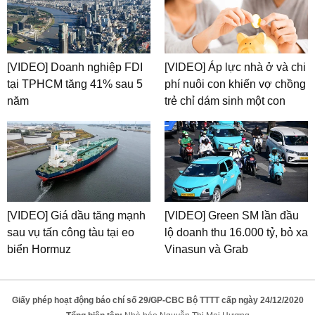
[VIDEO] Doanh nghiệp FDI
[VIDEO] Áp lực nhà ở và chi
tại TPHCM tăng 41% sau 5
phí nuôi con khiến vợ chồng
năm
trẻ chỉ dám sinh một con
[VIDEO] Giá dầu tăng mạnh
[VIDEO] Green SM lần đầu
sau vụ tấn công tàu tại eo
lộ doanh thu 16.000 tỷ, bỏ xa
biển Hormuz
Vinasun và Grab
Giấy phép hoạt động báo chí số 29/GP-CBC Bộ TTTT cấp ngày 24/12/2020