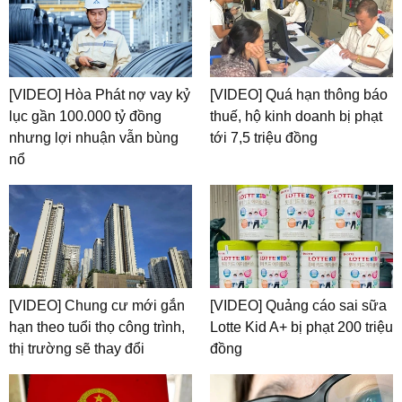
[VIDEO] Hòa Phát nợ vay kỷ
[VIDEO] Quá hạn thông báo
lục gần 100.000 tỷ đồng
thuế, hộ kinh doanh bị phạt
nhưng lợi nhuận vẫn bùng
tới 7,5 triệu đồng
nổ
[VIDEO] Chung cư mới gắn
[VIDEO] Quảng cáo sai sữa
hạn theo tuổi thọ công trình,
Lotte Kid A+ bị phạt 200 triệu
thị trường sẽ thay đổi
đồng