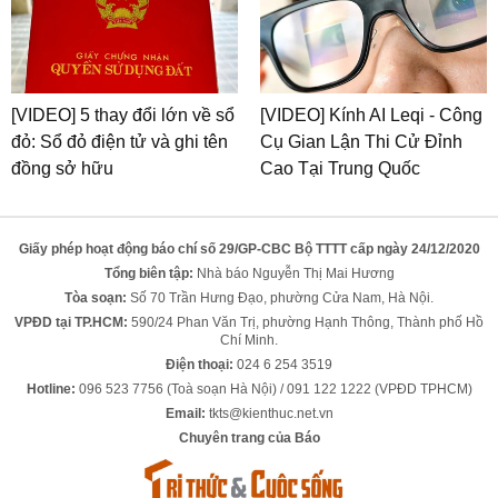
[VIDEO] 5 thay đổi lớn về sổ
[VIDEO] Kính AI Leqi - Công
đỏ: Sổ đỏ điện tử và ghi tên
Cụ Gian Lận Thi Cử Đỉnh
đồng sở hữu
Cao Tại Trung Quốc
Giấy phép hoạt động báo chí số 29/GP-CBC Bộ TTTT cấp ngày 24/12/2020
Tổng biên tập:
Nhà báo Nguyễn Thị Mai Hương
Tòa soạn:
Số 70 Trần Hưng Đạo, phường Cửa Nam, Hà Nội.
VPĐD tại TP.HCM:
590/24 Phan Văn Trị, phường Hạnh Thông, Thành phố Hồ
Chí Minh.
Điện thoại:
024 6 254 3519
Hotline:
096 523 7756 (Toà soạn Hà Nội) / 091 122 1222 (VPĐD TPHCM)
Email:
tkts@kienthuc.net.vn
Chuyên trang của Báo