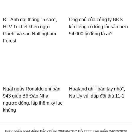
ĐT Anh đại thắng "5 sao",
Ông chủ của công ty BĐS
HLV Tuchel khen ngợi
kín tiếng có tổng tài sản hơn
Guehi và sao Nottingham
54.000 tỷ đồng là ai?
Forest
Ngất ngây Ronaldo ghi bàn
Haaland ghi "bàn tay nhỏ",
943 giúp Bồ Đào Nha
Na Uy vùi dập đối thủ 11-1
ngược dòng, lập thêm kỷ lục
khủng
Giấy phép hoạt động báo chí số 29/GP-CBC Bộ TTTT cấp ngày 24/12/2020