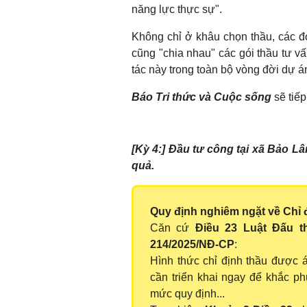
năng lực thực sự".
Không chỉ ở khâu chọn thầu, các 
cũng "chia nhau" các gói thầu tư v
tác này trong toàn bộ vòng đời dự á
Báo Tri thức và Cuộc sống
sẽ tiếp 
[Kỳ 4:] Đầu tư công tại xã Bảo L
quả.
Quy định nghiêm ngặt về Chỉ 
Căn cứ
Điều 23 Luật Đấu t
214/2025/NĐ-CP
:
Hình thức chỉ định thầu được 
cần triển khai ngay để khắc phụ
mức quy định...