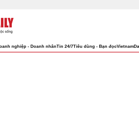
oanh nghiệp - Doanh nhân
Tin 24/7
Tiêu dùng - Bạn đọc
VietnamDa