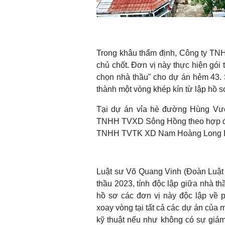
Trong khâu thẩm định, Công ty TN
chủ chốt. Đơn vị này thực hiện gói
chọn nhà thầu" cho dự án hẻm 43.
thành một vòng khép kín từ lập hồ s
Tại dự án vỉa hè đường Hùng Vươn
TNHH TVXD Sông Hồng theo hợp đồn
TNHH TVTK XD Nam Hoàng Long 
Luật sư Võ Quang Vinh (Đoàn Luật 
thầu 2023, tính độc lập giữa nhà th
hồ sơ các đơn vị này độc lập về 
xoay vòng tại tất cả các dự án của mộ
kỹ thuật nếu như không có sự giám 