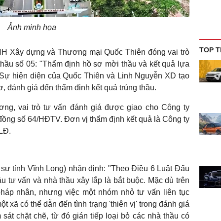
Ảnh minh họa
TOP T
HH Xây dựng và Thương mại Quốc Thiên đóng vai trò
 thầu số 05: "Thẩm định hồ sơ mời thầu và kết quả lựa
 Sự hiện diện của Quốc Thiên và Linh Nguyễn XD tạo
ơ, đánh giá đến thẩm định kết quả trúng thầu.
g, vai trò tư vấn đánh giá được giao cho Công ty
g số 64/HĐTV. Đơn vị thẩm định kết quả là Công ty
LĐ.
sư tỉnh Vĩnh Long) nhận định: "Theo Điều 6 Luật Đấu
ầu tư vấn và nhà thầu xây lắp là bắt buộc. Mặc dù trên
pháp nhân, nhưng việc một nhóm nhỏ tư vấn liên tục
t xã có thể dẫn đến tình trạng 'thiên vị' trong đánh giá
sát chặt chẽ, từ đó gián tiếp loại bỏ các nhà thầu có