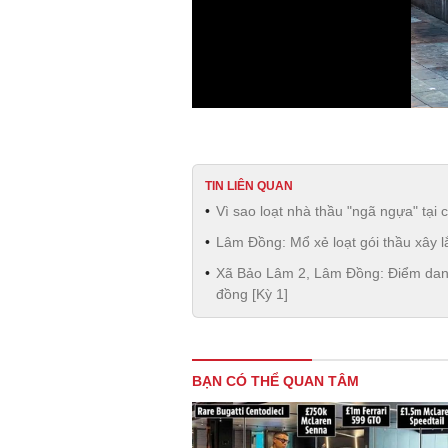
TIN LIÊN QUAN
Vì sao loạt nhà thầu "ngã ngựa" tại 
Lâm Đồng: Mổ xẻ loạt gói thầu xây lắp
Xã Bảo Lâm 2, Lâm Đồng: Điểm danh 
đồng [Kỳ 1]
BẠN CÓ THỂ QUAN TÂM