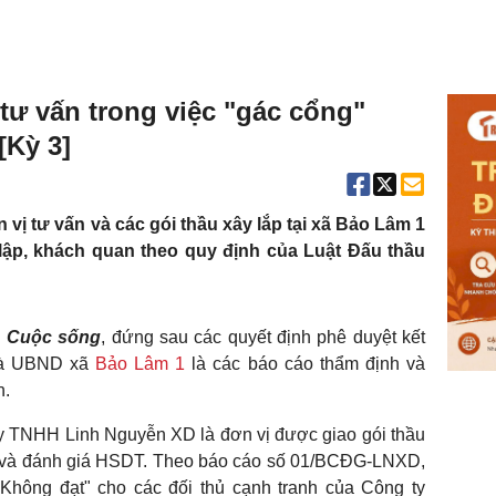
 tư vấn trong việc "gác cổng"
[Kỳ 3]
vị tư vấn và các gói thầu xây lắp tại xã Bảo Lâm 1
 lập, khách quan theo quy định của Luật Đấu thầu
à Cuộc sống
, đứng sau các quyết định phê duyệt kết
và UBND xã
Bảo Lâm 1
là các báo cáo thẩm định và
n.
y TNHH Linh Nguyễn XD là đơn vị được giao gói thầu
ầu và đánh giá HSDT. Theo báo cáo số 01/BCĐG-LNXD,
"Không đạt" cho các đối thủ cạnh tranh của Công ty