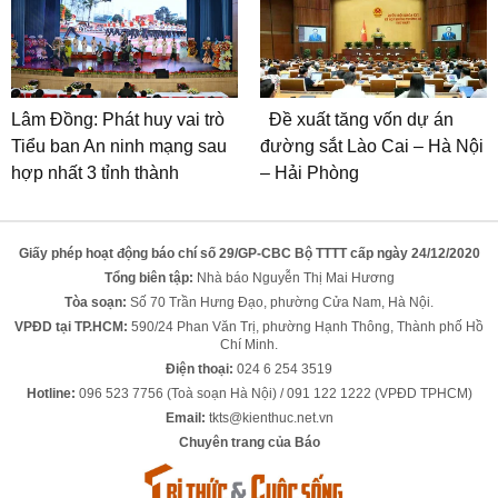
Lâm Đồng: Phát huy vai trò
Đề xuất tăng vốn dự án
Tiểu ban An ninh mạng sau
đường sắt Lào Cai – Hà Nội
hợp nhất 3 tỉnh thành
– Hải Phòng
Giấy phép hoạt động báo chí số 29/GP-CBC Bộ TTTT cấp ngày 24/12/2020
Tổng biên tập:
Nhà báo Nguyễn Thị Mai Hương
Tòa soạn:
Số 70 Trần Hưng Đạo, phường Cửa Nam, Hà Nội.
VPĐD tại TP.HCM:
590/24 Phan Văn Trị, phường Hạnh Thông, Thành phố Hồ
Chí Minh.
Điện thoại:
024 6 254 3519
Hotline:
096 523 7756 (Toà soạn Hà Nội) / 091 122 1222 (VPĐD TPHCM)
Email:
tkts@kienthuc.net.vn
Chuyên trang của Báo