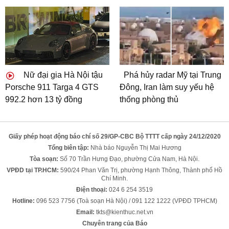
Nữ đại gia Hà Nội tậu
Phá hủy radar Mỹ tại Trung
Porsche 911 Targa 4 GTS
Đông, Iran làm suy yếu hệ
992.2 hơn 13 tỷ đồng
thống phòng thủ
Giấy phép hoạt động báo chí số 29/GP-CBC Bộ TTTT cấp ngày 24/12/2020
Tổng biên tập:
Nhà báo Nguyễn Thị Mai Hương
Tòa soạn:
Số 70 Trần Hưng Đạo, phường Cửa Nam, Hà Nội.
VPĐD tại TP.HCM:
590/24 Phan Văn Trị, phường Hạnh Thông, Thành phố Hồ
Chí Minh.
Điện thoại:
024 6 254 3519
Hotline:
096 523 7756 (Toà soạn Hà Nội) / 091 122 1222 (VPĐD TPHCM)
Email:
tkts@kienthuc.net.vn
Chuyên trang của Báo