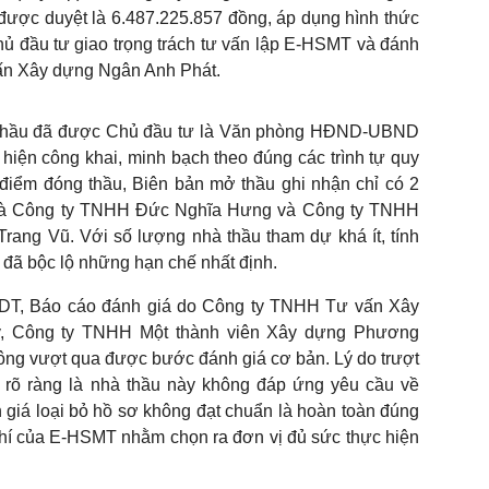
 được duyệt là 6.487.225.857 đồng, áp dụng hình thức
ủ đầu tư giao trọng trách tư vấn lập E-HSMT và đánh
ấn Xây dựng Ngân Anh Phát.
ời thầu đã được Chủ đầu tư là Văn phòng HĐND-UBND
 hiện công khai, minh bạch theo đúng các trình tự quy
 điểm đóng thầu, Biên bản mở thầu ghi nhận chỉ có 2
 là Công ty TNHH Đức Nghĩa Hưng và Công ty TNHH
ang Vũ. Với số lượng nhà thầu tham dự khá ít, tính
 đã bộc lộ những hạn chế nhất định.
SDT, Báo cáo đánh giá do Công ty TNHH Tư vấn Xây
y, Công ty TNHH Một thành viên Xây dựng Phương
ng vượt qua được bước đánh giá cơ bản. Lý do trượt
 rõ ràng là nhà thầu này không đáp ứng yêu cầu về
 giá loại bỏ hồ sơ không đạt chuẩn là hoàn toàn đúng
 chí của E-HSMT nhằm chọn ra đơn vị đủ sức thực hiện