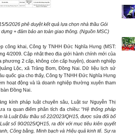
5/5/2026 phê duyệt kết quả lựa chọn nhà thầu Gói
ây dựng + đảm bảo an toàn giao thông. (Nguồn MSC)
iệp công khai, Công ty TNHH Đức Nghĩa Hưng (MST:
g 4/2009. Cập nhật theo địa giới hành chính mới của
ịa phương 2 cấp, không còn cấp huyện), doanh nghiệp
 Quảng Lộc, xã Trảng Bom, Đồng Nai. Dữ liệu lịch sử
hầu quốc gia cho thấy, Công ty TNHH Đức Nghĩa Hưng
iệm hoạt động và là doanh nghiệp thường xuyên tham
ịa bàn Đồng Nai.
ăng kính pháp luật chuyên sâu, Luật sư Nguyễn Thị
 ra quan điểm phân tích đa chiều: “
Hệ thống pháp
tâm là Luật Đấu thầu số 22/2023/QH15, được sửa đổi bổ
uật số 90/2025/QH15, ra đời với mục tiêu kiên quyết
anh, Công bằng, Minh bạch và Hiệu quả kinh tế. Sự ra