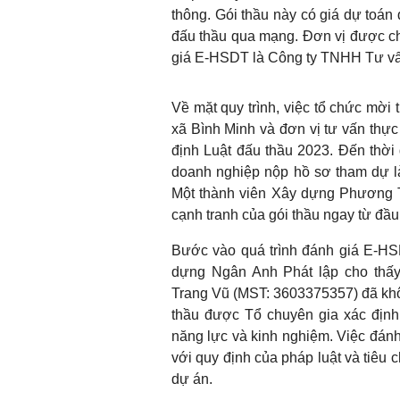
thông. Gói thầu này có giá dự toán
đấu thầu qua mạng. Đơn vị được ch
giá E-HSDT là Công ty TNHH Tư v
Về mặt quy trình, việc tổ chức m
xã Bình Minh và đơn vị tư vấn thực
định Luật đấu thầu 2023. Đến thời
doanh nghiệp nộp hồ sơ tham dự
Một thành viên Xây dựng Phương Tr
cạnh tranh của gói thầu ngay từ đầu
Bước vào quá trình đánh giá E-H
dựng Ngân Anh Phát lập cho thấ
Trang Vũ (MST: 3603375357) đã khô
thầu được Tổ chuyên gia xác định
năng lực và kinh nghiệm. Việc đánh
với quy định của pháp luật và tiêu
dự án.