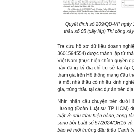
Quyết định số 209/QĐ-VP ngày 1
thầu số 05 (xây lắp) Thi công x
Tra cứu hồ sơ dữ liệu doanh ngh
3601594554) được thành lập từ thán
Việt Nam (thực hiện chính quyền đ
này đăng ký địa chỉ trụ sở tại Ấp
tham gia trên Hệ thống mạng đấu t
là một nhà thầu có nhiều kinh ngh
gia, trúng thầu tại các dự án trên đ
Nhìn nhận câu chuyện trên dưới l
Hương (Đoàn Luật sư TP HCM) đưa
luật về đấu thầu hiện hành, trọng 
sung bởi Luật số 57/2024/QH15 và L
bảo vệ môi trường đấu thầu Cạnh tr