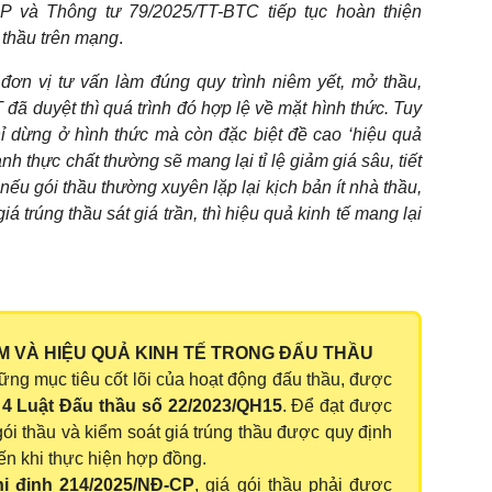
P và Thông tư 79/2025/TT-BTC tiếp tục hoàn thiện
 thầu trên mạng
.
đơn vị tư vấn làm đúng quy trình niêm yết, mở thầu,
đã duyệt thì quá trình đó hợp lệ về mặt hình thức. Tuy
ỉ dừng ở hình thức mà còn đặc biệt đề cao ‘hiệu quả
anh thực chất thường sẽ mang lại tỉ lệ giảm giá sâu, tiết
ếu gói thầu thường xuyên lặp lại kịch bản ít nhà thầu,
iá trúng thầu sát giá trần, thì hiệu quả kinh tế mang lại
IỆM VÀ HIỆU QUẢ KINH TẾ TRONG ĐẤU THẦU
hững mục tiêu cốt lõi của hoạt động đấu thầu, được
4 Luật Đấu thầu số 22/2023/QH15
. Để đạt được
gói thầu và kiểm soát giá trúng thầu được quy định
ến khi thực hiện hợp đồng.
ị định 214/2025/NĐ-CP
, giá gói thầu phải được