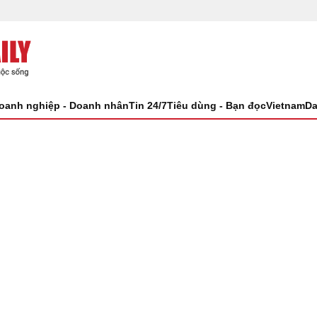
oanh nghiệp - Doanh nhân
Tin 24/7
Tiêu dùng - Bạn đọc
VietnamDa