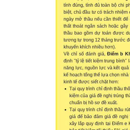
tính đúng, tính đủ toàn bộ chi p
biệt, chủ đầu tư có trách nhiệm 
ngày mở thầu nếu cần thiết để đ
thất thoát ngân sách hoặc gây
thầu bao gồm dự toán được duy
tương tự trong 12 tháng trước đó
khuyến khích nhiều hơn).
Về chỉ số đánh giá,
Điểm b Kh
định "tỷ lệ tiết kiệm trung bình
năng lực, nguồn lực và kết quả
kế hoạch tổng thể lựa chọn nhà t
kinh tế được siết chặt hơn:
Tại quy trình chỉ định thầu t
kiệm của giá đề nghị trúng t
chuẩn bị hồ sơ đề xuất.
Tại quy trình chỉ định thầu r
giá để bảo đảm giá đề nghị t
xây lắp quy định tại Điểm e