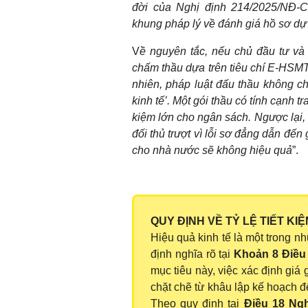
đời của Nghị định 214/2025/NĐ-C
khung pháp lý về đánh giá hồ sơ dự
V
ề nguyên tắc, nếu chủ đầu tư và 
chấm thầu dựa trên tiêu chí E-HSMT 
nhiên, pháp luật đấu thầu không ch
kinh tế’. Một gói thầu có tính cạnh tr
kiệm lớn cho ngân sách. Ngược lại, n
đối thủ trượt vì lỗi sơ đẳng dẫn đến g
cho nhà nước sẽ không hiệu quả
”.
QUY ĐỊNH VỀ TỶ LỆ TIẾT K
Hiệu quả kinh tế là một trong n
định nghĩa rõ tại
Khoản 8 Điều 
mục tiêu này, việc xác định giá 
chặt chẽ từ khâu lập kế hoạch đ
Theo quy định tại
Điều 18 Ngh