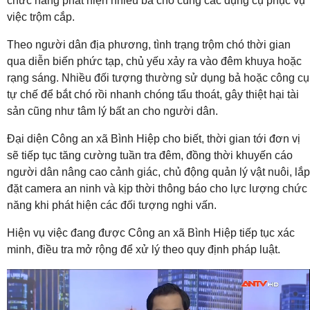
chức năng phát hiện nhiều bả chó cùng các dụng cụ phục vụ
việc trộm cắp.
Theo người dân địa phương, tình trạng trộm chó thời gian
qua diễn biến phức tạp, chủ yếu xảy ra vào đêm khuya hoặc
rạng sáng. Nhiều đối tượng thường sử dụng bả hoặc công cụ
tự chế để bắt chó rồi nhanh chóng tẩu thoát, gây thiệt hại tài
sản cũng như tâm lý bất an cho người dân.
Đại diện Công an xã Bình Hiệp cho biết, thời gian tới đơn vị
sẽ tiếp tục tăng cường tuần tra đêm, đồng thời khuyến cáo
người dân nâng cao cảnh giác, chủ động quản lý vật nuôi, lắp
đặt camera an ninh và kịp thời thông báo cho lực lượng chức
năng khi phát hiện các đối tượng nghi vấn.
Hiện vụ việc đang được Công an xã Bình Hiệp tiếp tục xác
minh, điều tra mở rộng để xử lý theo quy định pháp luật.