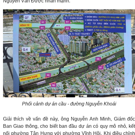
Nguyễn Văn Được nhấn mạnh.
Phối cảnh dự án cầu - đường Nguyễn Khoái
Giải thích về vấn đề này, ông Nguyễn Anh Minh, Giám đốc
Ban Giao thông, cho biết ban đầu dự án có quy mô nhỏ, kết
nối phường Tân Hưng với phường Vĩnh Hội. Khi điều chỉnh