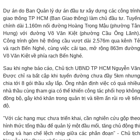
Dự án do Ban Quản lý dự án đầu tư xây dựng các công trình
giao thông TP HCM (Ban Giao thông) làm chủ đầu tư. Tuyến
chính dài 1.160m nối đường Hoàng Trọng Mậu (phường Tân
Hưng) với đường Võ Văn Kiệt (phường Cầu Ông Lãnh).
Công trình gồm hệ thống cầu vượt dài 2.576m qua kênh Tẻ
và rạch Bến Nghé, cùng việc cải tạo, mở rộng 863m đường
Võ Văn Kiệt về phía rạch Bến Nghé.
Sau khi nghe báo cáo, Chủ tịch UBND TP HCM Nguyễn Văn
Được chỉ ra bất cập khi tuyến đường chưa đầy 5km nhưng
chia tới 8 gói thầu xây lắp. Ông nhận định việc có quá nhiều
nhà thầu cùng tham gia có thể khiến công tác phối hợp không
đồng bộ, gây khó khăn trong quản trị và tiềm ẩn rủi ro về tiến
độ.
"Với các hạng mục chưa triển khai, cần nghiên cứu gộp theo
hình thức tổng thầu để quản lý một đầu mối, tăng chủ động thi
công và hạn chế lệch nhịp giữa các phân đoạn" - Chủ tịch