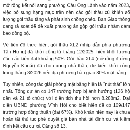
mở rộng kết nối sang phường Cầu Ông Lãnh vào năm 2023,
việc bổ sung hạng mục trên nền các gói thầu cũ khiến số
lượng gói thầu tăng và phát sinh chồng chéo. Ban Giao thông
đang rà soát để đề xuất phương án gộp gói thầu nhằm đảm
bảo đồng bộ.
Về tiến độ thực hiện, gói thầu XL2 (nhịp dẫn phía phường
Tân Hưng) đã khởi công từ tháng 12/2025, hiện khối lượng
đúc cấu kiện đạt khoảng 50%. Gói thầu XL4 (mở rộng đường
Nguyễn Khoái) đã chọn xong nhà thầu, dự kiến khởi công
trong tháng 3/2026 nếu địa phương bàn giao 80% mặt bằng.
Tuy nhiên, công tác giải phóng mặt bằng hiện là "nút thắt" lớn
nhất. Tổng dự án có 147 trường hợp bị ảnh hưởng (126 hộ
dân và 21 tổ chức) với diện tích thu hồi hơn 8.288m2. Đại
diện UBND phường Vĩnh Hội cho biết hiện đã có 109/147
trường hợp đồng thuận (đạt 67%). Khó khăn hiện nay là chưa
hoàn tất thủ tục phê duyệt giá bán nhà tái định cư và kiểm
định kết cấu cư xá Cảng số 13.