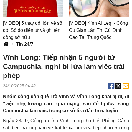
[VIDEO] 5 thay đổi lớn về sổ
[VIDEO] Kính AI Leqi - Công
đỏ: Sổ đỏ điện tử và ghi tên
Cụ Gian Lận Thi Cử Đỉnh
đồng sở hữu
Cao Tại Trung Quốc
Tin 24/7
Vĩnh Long: Tiếp nhận 5 người từ
Campuchia, nghi bị lừa làm việc trái
phép
24/10/2025 04:42
Nhóm công dân quê Trà Vinh và Vĩnh Long khai bị dụ đi
“việc nhẹ, lương cao” qua mạng, sau đó bị đưa sang
Campuchia làm việc trong cơ sở lừa đảo trực tuyến.
Ngày 23/10, Công an tỉnh Vĩnh Long cho biết Phòng Cảnh
sát điều tra tội phạm về trật tự xã hội vừa tiếp nhận 5 công