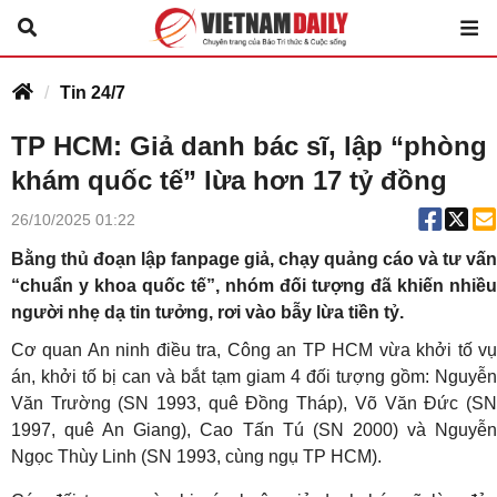
Tin 24/7
TP HCM: Giả danh bác sĩ, lập “phòng
khám quốc tế” lừa hơn 17 tỷ đồng
26/10/2025 01:22
Bằng thủ đoạn lập fanpage giả, chạy quảng cáo và tư vấn
“chuẩn y khoa quốc tế”, nhóm đối tượng đã khiến nhiều
người nhẹ dạ tin tưởng, rơi vào bẫy lừa tiền tỷ.
Cơ quan An ninh điều tra, Công an TP HCM vừa khởi tố vụ
án, khởi tố bị can và bắt tạm giam 4 đối tượng gồm: Nguyễn
Văn Trường (SN 1993, quê Đồng Tháp), Võ Văn Đức (SN
1997, quê An Giang), Cao Tấn Tú (SN 2000) và Nguyễn
Ngọc Thùy Linh (SN 1993, cùng ngụ TP HCM).