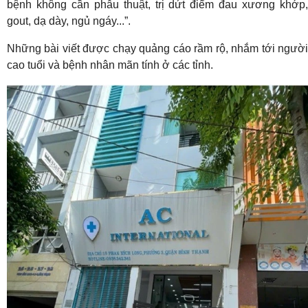
bệnh không cần phẫu thuật, trị dứt điểm đau xương khớp,
gout, dạ dày, ngủ ngáy...”.
Những bài viết được chạy quảng cáo rầm rộ, nhắm tới người
cao tuổi và bệnh nhân mãn tính ở các tỉnh.