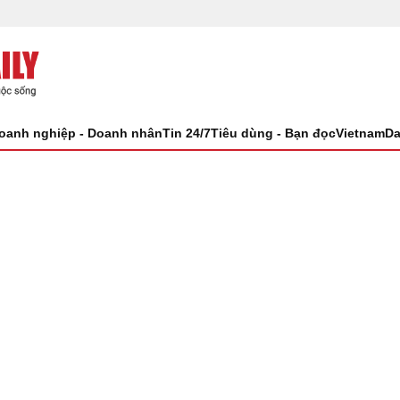
oanh nghiệp - Doanh nhân
Tin 24/7
Tiêu dùng - Bạn đọc
VietnamDa