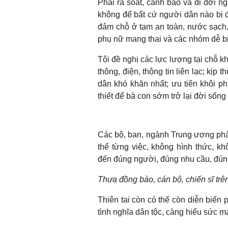
Phải rà soát, cảnh báo và di dời ng
không để bất cứ người dân nào bị đó
đảm chỗ ở tạm an toàn, nước sạch, 
phụ nữ mang thai và các nhóm dễ bị
Tôi đề nghị các lực lượng tại chỗ k
thông, điện, thông tin liên lạc; kịp 
dân khó khăn nhất; ưu tiên khôi ph
thiết để bà con sớm trở lại đời sống
Các bộ, ban, ngành Trung ương phải 
thể từng việc, không hình thức, kh
đến đúng người, đúng nhu cầu, đún
Thưa đồng bào, cán bộ, chiến sĩ trê
Thiên tai còn có thể còn diễn biến 
tình nghĩa dân tộc, càng hiểu sức m