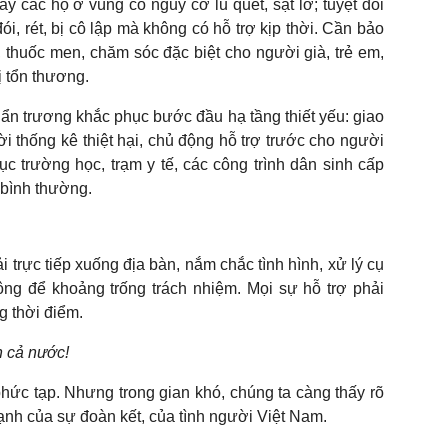
ay các hộ ở vùng có nguy cơ lũ quét, sạt lở; tuyệt đối
i, rét, bị cô lập mà không có hỗ trợ kịp thời. Cần bảo
thuốc men, chăm sóc đặc biệt cho người già, trẻ em,
 tổn thương.
hẩn trương khắc phục bước đầu hạ tầng thiết yếu: giao
thời thống kê thiệt hại, chủ động hỗ trợ trước cho người
ục trường học, trạm y tế, các công trình dân sinh cấp
 bình thường.
trực tiếp xuống địa bàn, nắm chắc tình hình, xử lý cụ
ông để khoảng trống trách nhiệm. Mọi sự hỗ trợ phải
g thời điểm.
n cả nước!
phức tạp. Nhưng trong gian khó, chúng ta càng thấy rõ
ạnh của sự đoàn kết, của tình người Việt Nam.