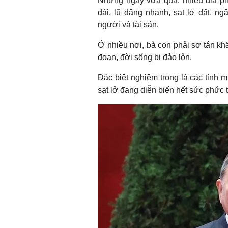
Những ngày vừa qua, nhiều địa ph
dài, lũ dâng nhanh, sạt lở đất, ng
người và tài sản.
Ở nhiều nơi, bà con phải sơ tán khẩ
đoạn, đời sống bị đảo lộn.
Đặc biệt nghiêm trọng là các tỉnh 
sạt lở đang diễn biến hết sức phức 