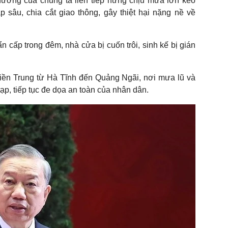
ương của chúng ta liên tiếp hứng chịu mưa lớn kéo
ập sâu, chia cắt giao thông, gây thiệt hại nặng nề về
n cấp trong đêm, nhà cửa bị cuốn trôi, sinh kế bị gián
miền Trung từ Hà Tĩnh đến Quảng Ngãi, nơi mưa lũ và
tạp, tiếp tục đe dọa an toàn của nhân dân.