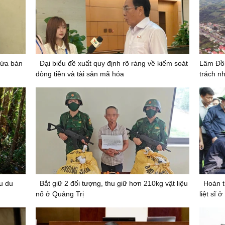
lừa bán
Đại biểu đề xuất quy định rõ ràng về kiểm soát
Lâm Đồn
dòng tiền và tài sản mã hóa
trách n
u du
Bắt giữ 2 đối tượng, thu giữ hơn 210kg vật liệu
Hoàn t
nổ ở Quảng Trị
liệt sĩ 