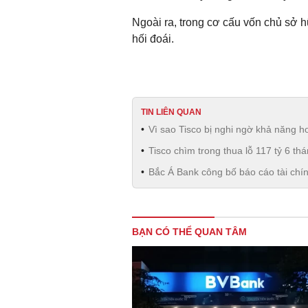
Ngoài ra, trong cơ cấu vốn chủ sở h
hối đoái.
TIN LIÊN QUAN
Vì sao Tisco bị nghi ngờ khả năng h
Tisco chìm trong thua lỗ 117 tỷ 6 t
Bắc Á Bank công bố báo cáo tài chí
BẠN CÓ THỂ QUAN TÂM