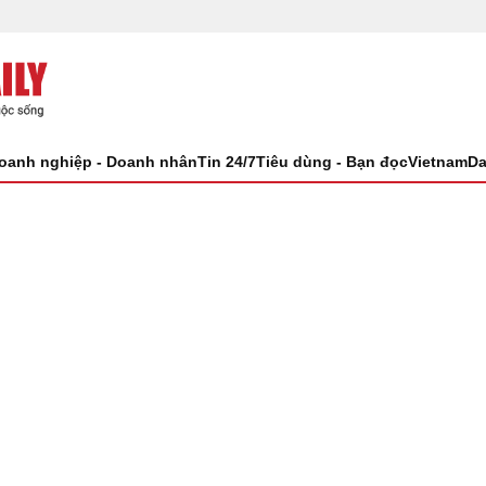
oanh nghiệp - Doanh nhân
Tin 24/7
Tiêu dùng - Bạn đọc
VietnamDa