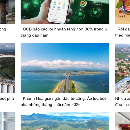
rong
OCB báo cáo lợi nhuận tăng hơn 30% trong 6
Rời đạ
tháng đầu năm
theo nh
 bứt phá
Khánh Hòa giải ngân đầu tư công: Áp lực bứt
Nhiều x
phá những tháng cuối năm 2026
đầu tư 