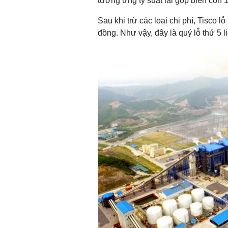
tương ứng tỷ suất lãi gộp biên còn
Sau khi trừ các loại chi phí, Tisco lỗ
đồng. Như vậy, đây là quý lỗ thứ 5 li