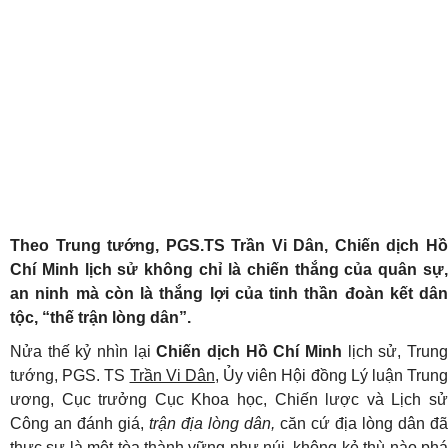
Theo Trung tướng, PGS.TS Trần Vi Dân, Chiến dịch Hồ
Chí Minh lịch sử không chỉ là chiến thắng của quân sự,
an ninh mà còn là thắng lợi của tinh thần đoàn kết dân
tộc, “thế trận lòng dân”.
Nửa thế kỷ nhìn lại
Chiến dịch Hồ Chí Minh
lịch sử, Trun
tướng, PGS. TS
Trần Vi Dân
, Ủy viên Hội đồng Lý luận Trun
ương, Cục trưởng Cục Khoa học, Chiến lược và Lịch sử
Công an đánh giá,
trận địa lòng dân,
căn cứ địa lòng dân đã
thực sự là một tòa thành vững như núi, không kẻ thù nào phá