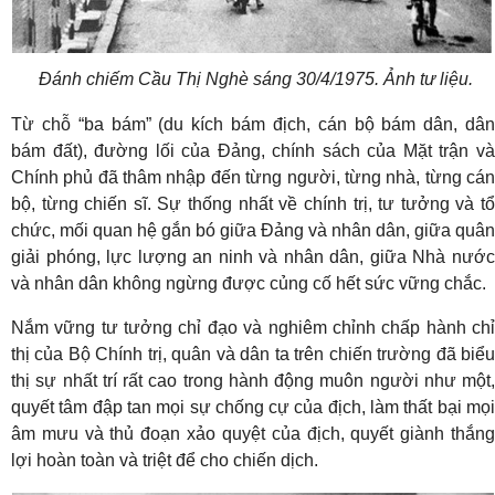
Đánh chiếm Cầu Thị Nghè sáng 30/4/1975. Ảnh tư liệu.
Từ chỗ “ba bám” (du kích bám địch, cán bộ bám dân, dân
bám đất), đường lối của Đảng, chính sách của Mặt trận và
Chính phủ đã thâm nhập đến từng người, từng nhà, từng cán
bộ, từng chiến sĩ. Sự thống nhất về chính trị, tư tưởng và tổ
chức, mối quan hệ gắn bó giữa Đảng và nhân dân, giữa quân
giải phóng, lực lượng an ninh và nhân dân, giữa Nhà nước
và nhân dân không ngừng được củng cố hết sức vững chắc.
Nắm vững tư tưởng chỉ đạo và nghiêm chỉnh chấp hành chỉ
thị của Bộ Chính trị, quân và dân ta trên chiến trường đã biểu
thị sự nhất trí rất cao trong hành động muôn người như một,
quyết tâm đập tan mọi sự chống cự của địch, làm thất bại mọi
âm mưu và thủ đoạn xảo quyệt của địch, quyết giành thắng
lợi hoàn toàn và triệt để cho chiến dịch.