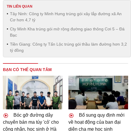
TIN LIÊN QUAN
Tây Ninh: Công ty Minh Hưng trúng gói xây lắp đường xã An
Cơ hơn 4,7 tỷ
Cty Minh Kha trúng gói mở rộng đường giao thông Cơi 5 – Đá
Bạc
Tiền Giang: Công ty Tấn Lộc trúng gói thầu làm đường hơn 3,2
tỷ đồng
BẠN CÓ THỂ QUAN TÂM
Bóc gỡ đường dây
Bổ sung quy định mới
chuyên bán ma túy 'cỏ' cho
về hoạt động của ban đại
công nhân, học sinh ở Hà
diện cha mẹ học sinh