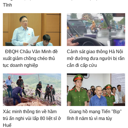
Tĩnh
ĐBQH Châu Văn Minh đề
Cảnh sát giao thông Hà Nội
xuất giảm chồng chéo thủ
mở đường đưa người bị rắn
tục doanh nghiệp
cắn đi cấp cứu
Xác minh thông tin về hầm
Giang hồ mạng Tiến "Bịp"
trú ẩn nghi vùi lấp 80 liệt sĩ ở
lĩnh 8 năm tù vì ma túy
Huế