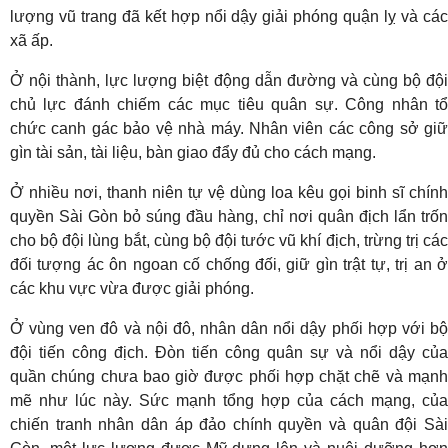
lượng vũ trang đã kết hợp nổi dậy giải phóng quận lỵ và các
xã ấp.
Ở nội thành, lực lượng biệt động dẫn đường và cùng bộ đội
chủ lực đánh chiếm các mục tiêu quân sự. Công nhân tổ
chức canh gác bảo vệ nhà máy. Nhân viên các công sở giữ
gìn tài sản, tài liệu, bàn giao đẩy đủ cho cách mạng.
Ở nhiều nơi, thanh niên tự vệ dùng loa kêu gọi binh sĩ chính
quyền Sài Gòn bỏ súng đầu hàng, chỉ nơi quân địch lẩn trốn
cho bộ đội lùng bắt, cùng bộ đội tước vũ khí địch, trừng trị các
đối tượng ác ôn ngoan cố chống đối, giữ gìn trật tự, trị an ở
các khu vực vừa được giải phóng.
Ở vùng ven đô và nội đô, nhân dân nổi dậy phối hợp với bộ
đội tiến công địch. Đòn tiến công quân sự và nổi dậy của
quần chúng chưa bao giờ được phối hợp chặt chẽ và mạnh
mẽ như lúc này. Sức mạnh tổng hợp của cách mạng, của
chiến tranh nhân dân áp đảo chính quyền và quân đội Sài