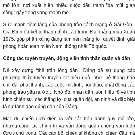
mô lớn, nơi xuất hiện nhiều cuộc đấu tranh “ba mũi giáp
công” gây tiếng vang mạnh mẽ.
Sức mạnh tiềm tàng của phong trào cách mạng ở Sài Gòn -
Gia Định đã kết tụ thành đỉnh cao trong Đại thắng mùa Xuân
1975, góp phần xứng đáng làm nên thắng lợi quyết định giải
phóng hoàn toàn miền Nam, thống nhất Tổ quốc.
Công tác tuyên truyền, động viên tinh thần quân và dân
Để xây dựng “thế trận lòng dân”, Đảng đã sử dụng các
phương thức tuyên truyền rất hiệu quả, như: hệ thống báo
chí, đài phát thanh, các cuộc mít tinh, hội thảo, phát động các
phong trào yêu nước… Nhờ đó, nhân dân luôn hiểu rõ về tình
hình chiến sự, các thắng lợi của quân đội, an ninh và đặc biệt
là sự lãnh đạo đúng đắn của Đảng.
Mặc dù chiến dịch diễn ra với các trận đánh quy mô lớn,
nhưng công tác chính trị và vận động quần chúng vẫn luôn
được chú trọng. Các cán bộ, chiến sĩ không chỉ chiến đấu mà