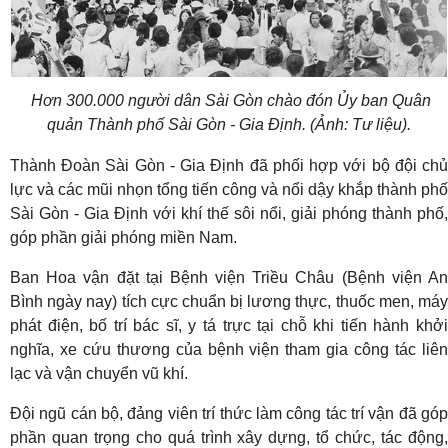
Hơn 300.000 người dân Sài Gòn chào đón Ủy ban Quân
quản Thành phố Sài Gòn - Gia Định. (Ảnh: Tư liệu).
Thành Đoàn Sài Gòn - Gia Định đã phối hợp với bộ đội chủ
lực và các mũi nhọn tổng tiến công và nổi dậy khắp thành phố
Sài Gòn - Gia Định với khí thế sôi nổi, giải phóng thành phố,
góp phần giải phóng miền Nam.
Ban Hoa vận đặt tại Bệnh viện Triều Châu (Bệnh viện An
Bình ngày nay) tích cực chuẩn bị lương thực, thuốc men, máy
phát điện, bố trí bác sĩ, y tá trực tại chỗ khi tiến hành khởi
nghĩa, xe cứu thương của bệnh viện tham gia công tác liên
lạc và vận chuyển vũ khí.
Đội ngũ cán bộ, đảng viên trí thức làm công tác trí vận đã góp
phần quan trọng cho quá trình xây dựng, tổ chức, tác động,