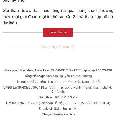
phố Mỹ Tho.
Gói thầu được đấu thầu rộng rãi qua mạng theo phương
thức một giai đoạn một túi hồ sơ. Có 2 nhà thầu nộp hồ sơ
dự thầu.
Xem chi tiết
Giấy phép hoạt động báo chí số 29/GP-CBC Bộ TTTT cấp ngày 24/12/2020
Tổng biên tập:
Nhà báo Nguyễn Thị Mai Hương
Tòa soạn:
Số 70 Trần Hưng Đạo, phường Cửa Nam, Hà Nội.
VPĐD tại TP.HCM:
590/24 Phan Văn Trị, phường Hạnh Thông, Thành phố Hồ
Chí Minh.
Điện thoại:
024 6 254 3519
Hotline:
096 523 7756 (Toà soạn Hà Nội) / 091 122 1222 (VPĐD TPHCM)
Email:
tkts@kienthuc.net.vn
Chuyên trang của Báo