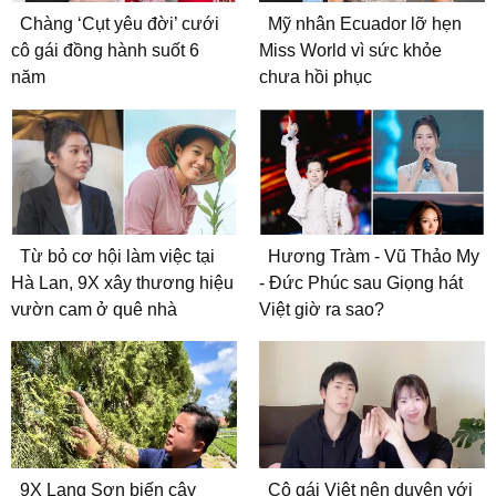
Chàng ‘Cụt yêu đời’ cưới
Mỹ nhân Ecuador lỡ hẹn
cô gái đồng hành suốt 6
Miss World vì sức khỏe
năm
chưa hồi phục
Từ bỏ cơ hội làm việc tại
Hương Tràm - Vũ Thảo My
Hà Lan, 9X xây thương hiệu
- Đức Phúc sau Giọng hát
vườn cam ở quê nhà
Việt giờ ra sao?
9X Lạng Sơn biến cây
Cô gái Việt nên duyên với