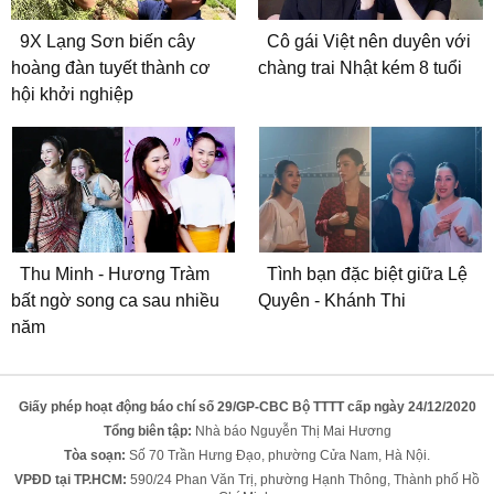
9X Lạng Sơn biến cây
Cô gái Việt nên duyên với
hoàng đàn tuyết thành cơ
chàng trai Nhật kém 8 tuổi
hội khởi nghiệp
Thu Minh - Hương Tràm
Tình bạn đặc biệt giữa Lệ
bất ngờ song ca sau nhiều
Quyên - Khánh Thi
năm
Giấy phép hoạt động báo chí số 29/GP-CBC Bộ TTTT cấp ngày 24/12/2020
Tổng biên tập:
Nhà báo Nguyễn Thị Mai Hương
Tòa soạn:
Số 70 Trần Hưng Đạo, phường Cửa Nam, Hà Nội.
VPĐD tại TP.HCM:
590/24 Phan Văn Trị, phường Hạnh Thông, Thành phố Hồ