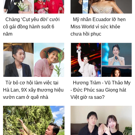
Chàng ‘Cụt yêu đời’ cưới
Mỹ nhân Ecuador lỡ hẹn
cô gái đồng hành suốt 6
Miss World vì sức khỏe
năm
chưa hồi phục
Từ bỏ cơ hội làm việc tại
Hương Tràm - Vũ Thảo My
Hà Lan, 9X xây thương hiệu
- Đức Phúc sau Giọng hát
vườn cam ở quê nhà
Việt giờ ra sao?