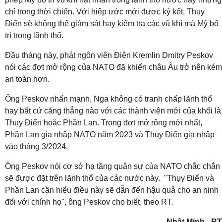
chỉ trong thời chiến. Với hiệp ước mới được ký kết, Thụy
Điển sẽ không thể giám sát hay kiểm tra các vũ khí mà Mỹ bố
trí trong lãnh thổ.
Đầu tháng này, phát ngôn viên Điện Kremlin Dmitry Peskov
nói các đợt mở rộng của NATO đã khiến châu Âu trở nên kém
an toàn hơn.
Ông Peskov nhấn mạnh, Nga không có tranh chấp lãnh thổ
hay bất cứ căng thẳng nào với các thành viên mới của khối là
Thụy Điển hoặc Phần Lan. Trong đợt mở rộng mới nhất,
Phần Lan gia nhập NATO năm 2023 và Thụy Điển gia nhập
vào tháng 3/2024.
Ông Peskov nói cơ sở hạ tầng quân sự của NATO chắc chắn
sẽ được đặt trên lãnh thổ của các nước này. "Thụy Điển và
Phần Lan cần hiểu điều này sẽ dẫn đến hậu quả cho an ninh
đối với chính họ", ông Peskov cho biết, theo RT.
Nhật Minh - RT