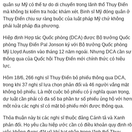
quân sự Mỹ có thể tự do di chuyển trong lãnh thổ Thụy Điển
mà không bị kiểm tra hoặc khám xét. Binh sĩ Mỹ đóng quân ở
Thụy Điển chịu sự ràng buộc của luật pháp Mỹ chứ không
phải luật pháp địa phương.
Hiệp định Hợp tác Quốc phòng (DCA) được Bộ trưởng Quốc
phòng Thụy Điển Pal Jonson ký với Bộ trưởng Quốc phòng
Mỹ Lloyd Austin vào tháng 12 năm ngoái. Nhưng DCA cần sự
thông qua của Quốc hội Thụy Điển mới chính thức có hiệu
lực.
Hôm 18/6, 266 nghị sĩ Thụy Điển bỏ phiếu thông qua DCA,
trong khi 37 nghị sĩ lựa chọn phản đối và 46 người vắng mặt
không bỏ phiếu. Là một cuộc bỏ phiếu có ý nghĩa quan trọng,
dự luật cần phải có đa số ba phần tư số phiếu ủng hộ với hơn
một nửa các nghị sĩ có mặt bỏ phiếu mới được thông qua.
Thỏa thuận này bị các nghị sĩ thuộc đảng Cánh tả và Xanh
phản đối. Họ yêu cầu hiệp ước cần có điều khoản quy định rõ
việc không được đặt vũ khí hạt nhân trong lãnh thổ Thụy