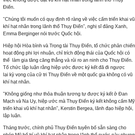
Điển.
"Chúng tôi muốn có quy định rõ ràng về việc cấm triển khai vũ
khí hạt nhân trong lãnh thổ Thụy Điển", nghị sĩ đảng Xanh,
Emma Berginger nói trước Quốc hội.
Hiệp hội Hòa bình và Trọng tài Thụy Điển, tổ chức phản chiến
hoạt động phi lợi nhuận, chỉ trích động thái của Quốc hội có
thể làm gia tăng căng thẳng và rủi ro an ninh cho Thụy Điển.
Tổ chức lập luận rằng hiệp ước đươc ký kết đã đi ngược
lại kỳ vọng của cử tri Thụy Điển về một quốc gia không có vũ
khí hạt nhân.
"Không giống như thỏa thuận tương tự được ký kết ở Đan
Mạch và Na Uy, hiệp ước mà Thụy Điển ký kết không cấm Mỹ
triển khai vũ khí hạt nhân", Kerstin Bergea, lãnh đạo hiệp hội,
lập luận.
Tháng trước, chính phủ Thụy Điển tuyên bố sẵn sàng cho
phép Mỹ bố trí vũ khí hạt nhân trong lãnh thổ nước này nhưng