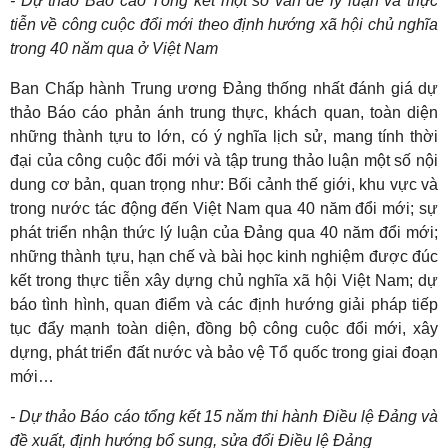
- Dự thảo Báo cáo Tổng kết một số vấn đề lý luận và thực
tiễn về công cuộc đổi mới theo định hướng xã hội chủ nghĩa
trong 40 năm qua ở Việt Nam
Ban Chấp hành Trung ương Đảng thống nhất đánh giá dự
thảo Báo cáo phản ánh trung thực, khách quan, toàn diện
những thành tựu to lớn, có ý nghĩa lịch sử, mang tính thời
đại của công cuộc đổi mới và tập trung thảo luận một số nội
dung cơ bản, quan trọng như: Bối cảnh thế giới, khu vực và
trong nước tác động đến Việt Nam qua 40 năm đổi mới; sự
phát triển nhận thức lý luận của Đảng qua 40 năm đổi mới;
những thành tựu, hạn chế và bài học kinh nghiệm được đúc
kết trong thực tiễn xây dựng chủ nghĩa xã hội Việt Nam; dự
báo tình hình, quan điểm và các định hướng giải pháp tiếp
tục đẩy mạnh toàn diện, đồng bộ công cuộc đổi mới, xây
dựng, phát triển đất nước và bảo vệ Tổ quốc trong giai đoạn
mới…
- Dự thảo Báo cáo tổng kết 15 năm thi hành Điều lệ Đảng và
đề xuất, định hướng bổ sung, sửa đổi Điều lệ Đảng