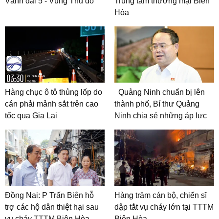
Vành đai 5 - Vùng Thủ đô
Trung tâm thương mại Biên
Hòa
Hàng chục ô tô thủng lốp do
Quảng Ninh chuẩn bị lên
cán phải mảnh sắt trên cao
thành phố, Bí thư Quảng
tốc qua Gia Lai
Ninh chia sẻ những áp lực
Đồng Nai: P Trấn Biên hỗ
Hàng trăm cán bộ, chiến sĩ
trợ các hộ dân thiệt hại sau
dập tắt vụ cháy lớn tại TTTM
vụ cháy TTTM Biên Hòa
Biên Hòa