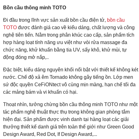
Bồn cầu thông minh TOTO
Đi đầu trong lĩnh vực sản xuất bồn cầu điện tử,
bồn cầu
TOTO
được đánh giá cao về kiểu dáng, chất lượng và công
nghệ tiên tiến. Nằm trong phân khúc cao cấp, sản phẩm tích
hợp hàng loạt tính năng ưu việt như vòi rửa massage đa
chức năng, khử khuẩn bằng tia UV, sấy khô, khử mùi, tự
động đóng mở nắp,..
Đặc biệt, kiểu dáng nguyên khối nổi bật với thiết kế không két
nước. Chế độ xả êm Tornado không gây tiếng ồn. Lớp men
sứ độc quyền CeFiONtect vô cùng mịn màng, hạn chế tối đa
các mảng bám và vi khuẩn có hại.
Thoạt nhìn, tưởng chừng bồn cầu thông minh TOTO như một
tác phẩm nghệ thuật thực thụ trong không gian phòng tắm
hiện đại. Sản phẩm được vinh danh tại hàng loạt các giải
thưởng thiết kế danh giá trên toàn thế giới như Green Good
Design Award, Red Dot, If Design Award,...