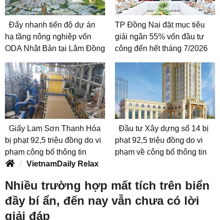
Đẩy nhanh tiến độ dự án
TP Đồng Nai đặt mục tiêu
hạ tầng nông nghiệp vốn
giải ngân 55% vốn đầu tư
ODA Nhật Bản tại Lâm Đồng
công đến hết tháng 7/2026
Giấy Lam Sơn Thanh Hóa
Đầu tư Xây dựng số 14 bị
bị phạt 92,5 triệu đồng do vi
phạt 92,5 triệu đồng do vi
phạm công bố thông tin
phạm về công bố thông tin
VietnamDaily Relax
Nhiều trường hợp mất tích trên biển
đầy bí ẩn, đến nay vẫn chưa có lời
giải đáp