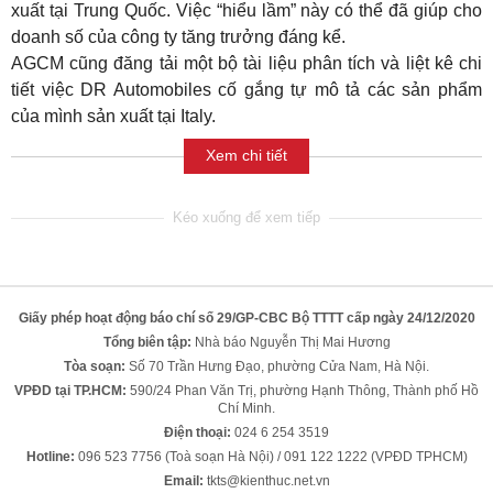
xuất tại Trung Quốc. Việc “hiểu lầm” này có thể đã giúp cho
doanh số của công ty tăng trưởng đáng kể.
AGCM cũng đăng tải một bộ tài liệu phân tích và liệt kê chi
tiết việc DR Automobiles cố gắng tự mô tả các sản phẩm
của mình sản xuất tại Italy.
Xem chi tiết
Giấy phép hoạt động báo chí số 29/GP-CBC Bộ TTTT cấp ngày 24/12/2020
Tổng biên tập:
Nhà báo Nguyễn Thị Mai Hương
Tòa soạn:
Số 70 Trần Hưng Đạo, phường Cửa Nam, Hà Nội.
VPĐD tại TP.HCM:
590/24 Phan Văn Trị, phường Hạnh Thông, Thành phố Hồ
Chí Minh.
Điện thoại:
024 6 254 3519
Hotline:
096 523 7756 (Toà soạn Hà Nội) / 091 122 1222 (VPĐD TPHCM)
Email:
tkts@kienthuc.net.vn