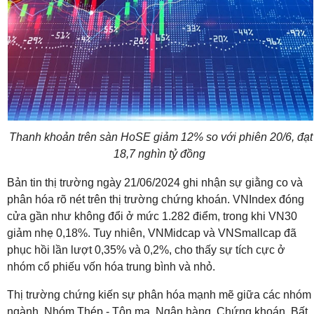
Thanh khoản trên sàn HoSE giảm 12% so với phiên 20/6, đạt
18,7 nghìn tỷ đồng
Bản tin thị trường ngày 21/06/2024 ghi nhận sự giằng co và
phân hóa rõ nét trên thị trường chứng khoán. VNIndex đóng
cửa gần như không đổi ở mức 1.282 điểm, trong khi VN30
giảm nhẹ 0,18%. Tuy nhiên, VNMidcap và VNSmallcap đã
phục hồi lần lượt 0,35% và 0,2%, cho thấy sự tích cực ở
nhóm cổ phiếu vốn hóa trung bình và nhỏ.
Thị trường chứng kiến sự phân hóa mạnh mẽ giữa các nhóm
ngành. Nhóm Thép - Tôn mạ, Ngân hàng, Chứng khoán, Bất