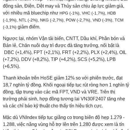
động sản, Điện, Dệt may và Thủy sản chịu áp lực giảm giá,
với nhiều mã bluechip như
HPG (-1%), VHC (-1,7%), HDB
(-1,9%), NTL (-2%), NKG (-2,7%), POW (-2,7%), VND (-3%), TCM
giảm điểm.
(-3,1%)
Ngược lại, nhóm Vận tải biển, CNTT, Dầu khí, Phân bón và
Bán lẻ, Chăn nuôi duy trì được đà tăng trưởng, nổi bật là
DBC (+1,4%), FPT (+2,1%), FRT (+2,2%), PLX (+2,4%), OIL
(+7,2%), DDV (+8,2%), TIP (+4,2%), SCS (+5,2%), LPB
(+6,5%).
Thanh khoản trên HoSE giảm 12% so với phiên trước, đạt
18,7 nghìn tỷ đồng. Khối ngoại tiếp tục rút ròng hơn 1 nghìn tỷ
đồng, tập trung vào các mã FPT, VND và VRE. Trên thị
trường phái sinh, hợp đồng tương lai VN30F2407 tăng nhẹ
và các chỉ báo kỹ thuật cho thấy tín hiệu tích cực.
Mặc dù VNIndex tiếp tục giằng co trong biên độ hẹp 1.279 -
1.288, việc nâng vùng hỗ trợ lên trên 1.280 được xem là tín