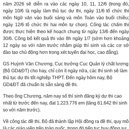
năm 2026 sẽ diễn ra vào các ngày 10, 11, 12/6 (trong đó,
ngày 10/6 là ngày làm thủ tục dự thi, ngày 11/6 tổ chức thi
môn Ngữ văn vào buổi sáng và môn Toán vào buổi chiều;
ngày 12/6 tổ chức thi hai môn tự chọn). Công tác chấm thi
được thực hiện theo kế hoạch chung từ ngày 13/6 đến ngày
30/6. Công bố kết quả thi vào 8h ngày 1/7 (sớm hơn khoảng
12 ngày so với năm trước nhằm giúp thí sinh và các cơ sở
đào tạo chủ động hơn trong xét tuyển đại học, cao đẳng).
GS Huỳnh Văn Chương, Cục trưởng Cục Quản lý chất lượng
(Bộ GD&ĐT) cho hay, chỉ còn ít ngày nữa, các thí sinh sẽ làm
thủ tục dự thi tốt nghiệp THPT. Đến ngày hôm nay, Bộ
GD&ĐT đã chuẩn bị sẵn sàng đề thi.
Theo ông Chương, năm nay số thí sinh đăng ký dự thi cao
nhất từ trước đến nay, đạt 1.223.776 em (tăng 61.642 thí sinh
so với năm trước).
Về công tác đề thi, Bộ đã thành lập Hội đồng ra đề thi, quy mô
là các giáo viên trên toàn quốc, trong đó tiếp tục huy động sự