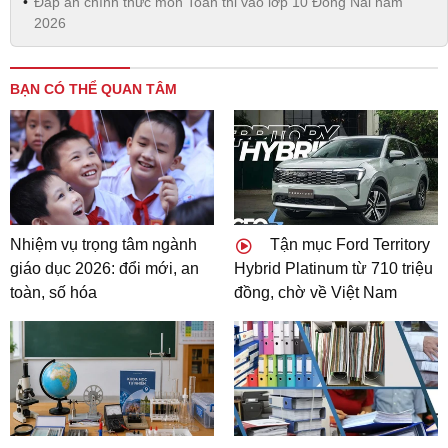
Đáp án chính thức môn Toán thi vào lớp 10 Đồng Nai năm
2026
BẠN CÓ THỂ QUAN TÂM
Nhiệm vụ trọng tâm ngành
Tận mục Ford Territory
giáo dục 2026: đổi mới, an
Hybrid Platinum từ 710 triệu
toàn, số hóa
đồng, chờ về Việt Nam