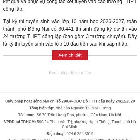
kết quả và phục vụ công tác xét tuyển vào các trường THPT
công lập.
Tại kỳ thi tuyển sinh vào lớp 10 năm học 2026-2027, toàn
thành phố Đồng Nai có 30.441 thí sinh đăng ký dự thi vào
24 trường THPT công lập (bao gồm 3 trường chuyên). Đây
là kỳ thi tuyển sinh vào lớp 10 đầu tiên sau khi sáp nhập.
Xem chi tiết
Giấy phép hoạt động báo chí số 29/GP-CBC Bộ TTTT cấp ngày 24/12/2020
Tổng biên tập:
Nhà báo Nguyễn Thị Mai Hương
Tòa soạn:
Số 70 Trần Hưng Đạo, phường Cửa Nam, Hà Nội.
VPĐD tại TP.HCM:
590/24 Phan Văn Trị, phường Hạnh Thông, Thành phố Hồ
Chí Minh.
Điện thoại:
024 6 254 3519