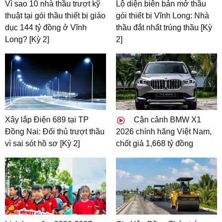
Vì sao 10 nhà thầu trượt kỹ
Lộ diện biên bản mở thầu
thuật tại gói thầu thiết bị giáo
gói thiết bị Vĩnh Long: Nhà
dục 144 tỷ đồng ở Vĩnh
thầu đắt nhất trúng thầu [Kỳ
Long? [Kỳ 2]
2]
Xây lắp Điện 689 tại TP
Cận cảnh BMW X1
Đồng Nai: Đối thủ trượt thầu
2026 chính hãng Việt Nam,
vì sai sót hồ sơ [Kỳ 2]
chốt giá 1,668 tỷ đồng