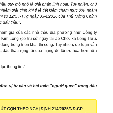
ầu quy mô nhỏ là giải pháp linh hoạt. Tuy nhiên, chủ
nhiệm giải trình khi tỉ lệ tiết kiệm chạm mức 0%, nhằm
thị số 12/CT-TTg ngày 03/4/2026 của Thủ tướng Chính
c đấu thầu"
.
tham gia của các nhà thầu địa phương như Công ty
Kim Long (có trụ sở ngay tại ấp Chợ, xã Long Hựu,
động trong triển khai thi công. Tuy nhiên, dư luận vẫn
c đấu thầu rộng rãi qua mạng để tối ưu hóa hơn nữa
tục thông tin./.
 đơn vị tư vấn và bài toán "người quen" trong đấu
ÚT GỌN THEO NGHỊ ĐỊNH 214/2025/NĐ-CP