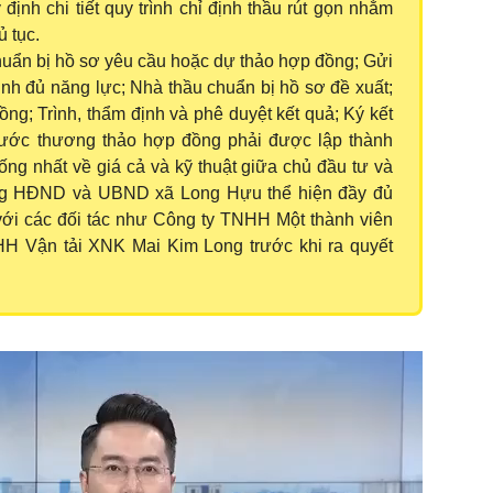
ịnh chi tiết quy trình chỉ định thầu rút gọn nhằm
ủ tục.
uẩn bị hồ sơ yêu cầu hoặc dự thảo hợp đồng; Gửi
nh đủ năng lực; Nhà thầu chuẩn bị hồ sơ đề xuất;
ng; Trình, thẩm định và phê duyệt kết quả; Ký kết
ước thương thảo hợp đồng phải được lập thành
hống nhất về giá cả và kỹ thuật giữa chủ đầu tư và
ng HĐND và UBND xã Long Hựu thể hiện đầy đủ
với các đối tác như Công ty TNHH Một thành viên
 Vận tải XNK Mai Kim Long trước khi ra quyết