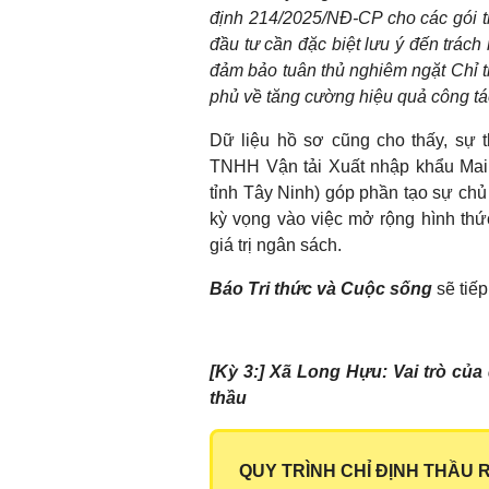
định 214/2025/NĐ-CP cho các gói th
đầu tư cần đặc biệt lưu ý đến trách 
đảm bảo tuân thủ nghiêm ngặt Chỉ 
phủ về tăng cường hiệu quả công tá
Dữ liệu hồ sơ cũng cho thấy, sự 
TNHH Vận tải Xuất nhập khẩu Mai 
tỉnh Tây Ninh) góp phần tạo sự chủ 
kỳ vọng vào việc mở rộng hình thứ
giá trị ngân sách.
Báo Tri thức và Cuộc sống
sẽ tiếp 
[Kỳ 3:] Xã Long Hựu: Vai trò của
thầu
QUY TRÌNH CHỈ ĐỊNH THẦU R