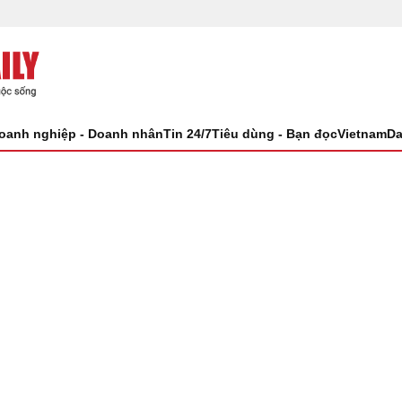
oanh nghiệp - Doanh nhân
Tin 24/7
Tiêu dùng - Bạn đọc
VietnamDa