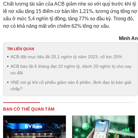
Chất lượng tài sản của ACB giảm nhẹ so với quý trước khi tỷ
lệ nợ xấu tăng 15 điểm cơ bản lên 1,21%, tương ứng tổng nợ
xấu ở mức 5,4 nghìn tỷ đồng, tăng 77% so đầu kỳ. Trong đó,
nợ có khả năng mất vốn chiếm 62% tổng nợ xấu.
Minh An
TIN LIÊN QUAN
ACB đặt mục tiêu lãi 20,1 nghìn tỷ năm 2023, cổ tức 25%
ACB báo lãi 6 tháng đạt 10 nghìn tỷ, dành 20 nghìn tỷ cho vay
ưu đãi
VNE nói gì khi cổ phiếu giảm sàn 6 phiên, lãnh đạo bị bán giải
chấp?
BẠN CÓ THỂ QUAN TÂM