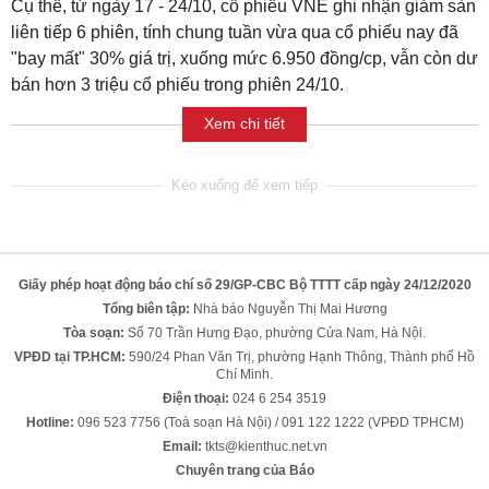
Cụ thể,
từ ngày 17 - 24/10, cổ phiếu VNE ghi nhận giảm sàn
liên tiếp 6 phiên, tính chung tuần vừa qua cổ phiếu nay đã
"bay mất" 30% giá trị, xuống mức 6.950 đồng/cp, vẫn còn dư
bán hơn 3 triệu cổ phiếu trong phiên 24/10.
Xem chi tiết
Giấy phép hoạt động báo chí số 29/GP-CBC Bộ TTTT cấp ngày 24/12/2020
Tổng biên tập:
Nhà báo Nguyễn Thị Mai Hương
Tòa soạn:
Số 70 Trần Hưng Đạo, phường Cửa Nam, Hà Nội.
VPĐD tại TP.HCM:
590/24 Phan Văn Trị, phường Hạnh Thông, Thành phố Hồ
Chí Minh.
Điện thoại:
024 6 254 3519
Hotline:
096 523 7756 (Toà soạn Hà Nội) / 091 122 1222 (VPĐD TPHCM)
Email:
tkts@kienthuc.net.vn
Chuyên trang của Báo