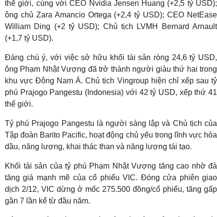
thế giới, cùng với CEO Nvidia Jensen Huang (+2,5 tỷ USD);
ông chủ Zara Amancio Ortega (+2,4 tỷ USD); CEO NetEase
William Ding (+2 tỷ USD); Chủ tịch LVMH Bernard Arnault
(+1,7 tỷ USD).
Đáng chú ý, với việc sở hữu khối tài sản ròng 24,6 tỷ USD,
ông Phạm Nhật Vượng đã trở thành người giàu thứ hai trong
khu vực Đông Nam Á. Chủ tịch Vingroup hiện chỉ xếp sau tỷ
phú Prajogo Pangestu (Indonesia) với 42 tỷ USD, xếp thứ 41
thế giới.
Tỷ phú Prajogo Pangestu là người sáng lập và Chủ tịch của
Tập đoàn Barito Pacific, hoạt động chủ yếu trong lĩnh vực hóa
dầu, năng lượng, khai thác than và năng lượng tái tạo.
Khối tài sản của tỷ phú Phạm Nhật Vượng tăng cao nhờ đà
tăng giá mạnh mẽ của cổ phiếu VIC. Đóng cửa phiên giao
dịch 2/12, VIC dừng ở mốc 275.500 đồng/cổ phiếu, tăng gấp
gần 7 lần kể từ đầu năm.