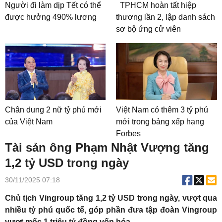
Người đi làm dịp Tết có thể
TPHCM hoàn tất hiệp
được hưởng 490% lương
thương lần 2, lập danh sách
sơ bộ ứng cử viên
Chân dung 2 nữ tỷ phú mới
Việt Nam có thêm 3 tỷ phú
của Việt Nam
mới trong bảng xếp hạng
Forbes
Tài sản ông Phạm Nhật Vượng tăng
1,2 tỷ USD trong ngày
30/11/2025 07:18
Chủ tịch Vingroup tăng 1,2 tỷ USD trong ngày, vượt qua
nhiều tỷ phú quốc tế, góp phần đưa tập đoàn Vingroup
vượt mốc 1 triệu tỷ đồng vốn hóa.