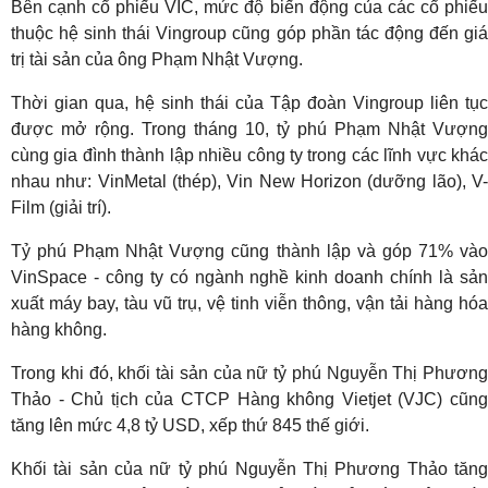
Bên cạnh cổ phiếu VIC, mức độ biến động của các cổ phiếu
thuộc hệ sinh thái Vingroup cũng góp phần tác động đến giá
trị tài sản của ông Phạm Nhật Vượng.
Thời gian qua, hệ sinh thái của Tập đoàn Vingroup liên tục
được mở rộng. Trong tháng 10, tỷ phú Phạm Nhật Vượng
cùng gia đình thành lập nhiều công ty trong các lĩnh vực khác
nhau như: VinMetal (thép), Vin New Horizon (dưỡng lão), V-
Film (giải trí).
Tỷ phú Phạm Nhật Vượng cũng thành lập và góp 71% vào
VinSpace - công ty có ngành nghề kinh doanh chính là sản
xuất máy bay, tàu vũ trụ, vệ tinh viễn thông, vận tải hàng hóa
hàng không.
Trong khi đó, khối tài sản của nữ tỷ phú Nguyễn Thị Phương
Thảo - Chủ tịch của CTCP Hàng không Vietjet (VJC) cũng
tăng lên mức 4,8 tỷ USD, xếp thứ 845 thế giới.
Khối tài sản của nữ tỷ phú Nguyễn Thị Phương Thảo tăng