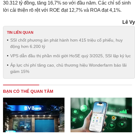
30.312 tỷ đồng, tăng 16,7% so với đầu năm. Các chỉ số sinh
lời cải thiện rõ rệt với ROE đạt 12,7% và ROA đạt 4,1%.
Lê Vy
TIN LIÊN QUAN
SSI chốt phương án phát hành hơn 415 triệu cổ phiếu, huy
động hơn 6.200 tỷ
VPS dẫn đầu thị phần môi giới HoSE quý 3/2025, SSI lập kỷ lục
Áp lực chi phí tăng cao, chủ thương hiệu Wonderfarm báo lãi
giảm 15%
BẠN CÓ THỂ QUAN TÂM