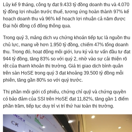
Lũy kế 9 tháng, công ty đạt 9.433 tỷ đồng doanh thu và 4.070
tỷ đồng lợi nhuận trước thuế, tương ứng hoàn thành 97% kế
hoạch doanh thu và 96% kế hoạch lợi nhuận cả năm được
Đại hội đồng cổ đông thông qua.
Trong quý 3, mảng dịch vụ chứng khoán tiếp tục là nguồn thu
chủ lực, mang về hơn 1.950 tỷ đồng, chiếm 47% tổng doanh
thu. Trong đó, hoạt động môi giới, lưu ký và tư vấn đầu tư đạt
944 tỷ đồng, tăng 83% so với quý 2, nhờ vào sự cải thiện rõ
rệt của thanh khoản thị trường. Giá trị giao dịch bình quân
trên sàn HoSE trong quý 3 đạt khoảng 39.500 tỷ đồng mỗi
phiên, tăng gần 80% so với quý trước.
Thị phần môi giới cổ phiếu, chứng chỉ quỹ và chứng quyền
có bảo đảm của SSI trên HoSE đạt 11,82%, tăng gần 1 điểm
phần trăm, tiếp tục duy trì vị trí thứ hai toàn thị trường.