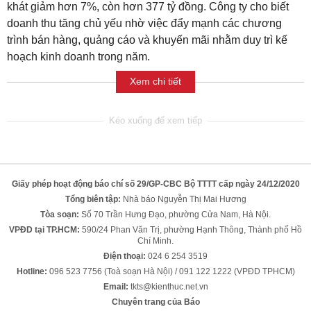
khát giảm hơn 7%, còn hơn 377 tỷ đồng. Công ty cho biết
doanh thu tăng chủ yếu nhờ việc đẩy mạnh các chương
trình bán hàng, quảng cáo và khuyến mãi nhằm duy trì kế
hoạch kinh doanh trong năm.
Xem chi tiết
Giấy phép hoạt động báo chí số 29/GP-CBC Bộ TTTT cấp ngày 24/12/2020
Tổng biên tập:
Nhà báo Nguyễn Thị Mai Hương
Tòa soạn:
Số 70 Trần Hưng Đạo, phường Cửa Nam, Hà Nội.
VPĐD tại TP.HCM:
590/24 Phan Văn Trị, phường Hạnh Thông, Thành phố Hồ
Chí Minh.
Điện thoại:
024 6 254 3519
Hotline:
096 523 7756 (Toà soạn Hà Nội) / 091 122 1222 (VPĐD TPHCM)
Email:
tkts@kienthuc.net.vn
Chuyên trang của Báo