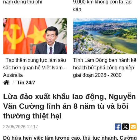
năm dừng thu phí
9.000 km không còn là rào
cản
Tạo thêm xung lực làm sâu
Tỉnh Lâm Đồng ban hành kế
sắc hơn quan hệ Việt Nam -
hoạch bứt phá công nghiệp
Australia
giai đoạn 2026 - 2030
Tin 24/7
Lừa đảo xuất khẩu lao động, Nguyễn
Văn Cường lĩnh án 8 năm tù và bồi
thường thiệt hại
22/05/2026 12:17
Dù hứa hẹn việc làm lương cao, thủ tục nhanh, Cường