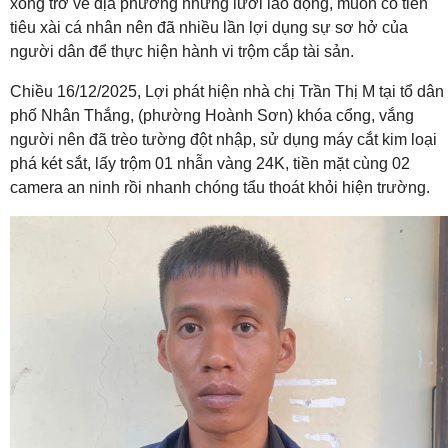
xong trở về địa phương nhưng lười lao động, muốn có tiền
tiêu xài cá nhân nên đã nhiều lần lợi dụng sự sơ hở của
người dân để thực hiện hành vi trộm cắp tài sản.
Chiều 16/12/2025, Lợi phát hiện nhà chị Trần Thị M tại tổ dân
phố Nhân Thắng, (phường Hoành Sơn) khóa cổng, vắng
người nên đã trèo tường đột nhập, sử dụng máy cắt kim loại
phá két sắt, lấy trộm 01 nhẫn vàng 24K, tiền mặt cùng 02
camera an ninh rồi nhanh chóng tẩu thoát khỏi hiện trường.