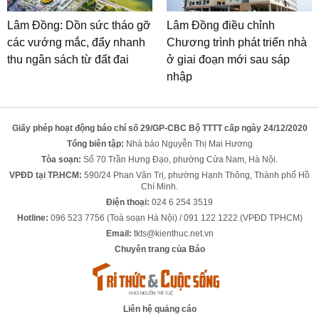
Lâm Đồng: Dồn sức tháo gỡ
Lâm Đồng điều chỉnh
các vướng mắc, đẩy nhanh
Chương trình phát triển nhà
thu ngân sách từ đất đai
ở giai đoạn mới sau sáp
nhập
Giấy phép hoạt động báo chí số 29/GP-CBC Bộ TTTT cấp ngày 24/12/2020
Tổng biên tập:
Nhà báo Nguyễn Thị Mai Hương
Tòa soạn:
Số 70 Trần Hưng Đạo, phường Cửa Nam, Hà Nội.
VPĐD tại TP.HCM:
590/24 Phan Văn Trị, phường Hạnh Thông, Thành phố Hồ
Chí Minh.
Điện thoại:
024 6 254 3519
Hotline:
096 523 7756 (Toà soạn Hà Nội) / 091 122 1222 (VPĐD TPHCM)
Email:
tkts@kienthuc.net.vn
Chuyên trang của Báo
Liên hệ quảng cáo