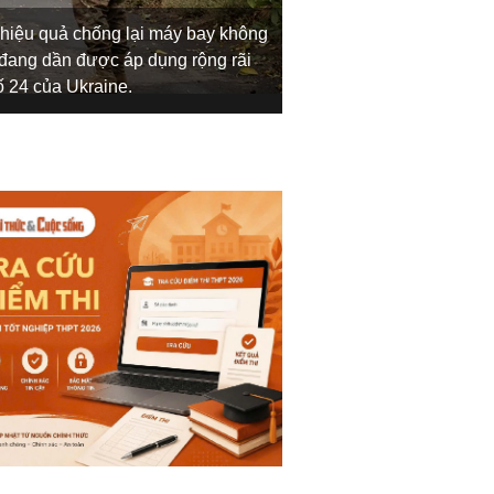
 hiệu quả chống lại máy bay không
 đang dần được áp dụng rộng rãi
Cách này rất đơn giản
ố 24 của Ukraine.
tiếp cận và tấn công 