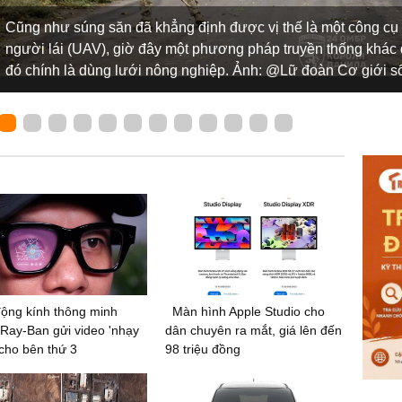
Cũng như súng săn đã khẳng định được vị thế là một công cụ
người lái (UAV), giờ đây một phương pháp truyền thống khác
đó chính là dùng lưới nông nghiệp. Ảnh: @Lữ đoàn Cơ giới s
ộng kính thông minh
Màn hình Apple Studio cho
Ray-Ban gửi video 'nhạy
dân chuyên ra mắt, giá lên đến
cho bên thứ 3
98 triệu đồng