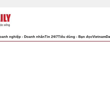
oanh nghiệp - Doanh nhân
Tin 24/7
Tiêu dùng - Bạn đọc
VietnamDa