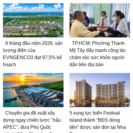
6 tháng đầu năm 2026, sản
TP.HCM: Phường Thạnh
lượng điện của
Mỹ Tây đẩy mạnh công tác
EVNGENCO3 đạt 97,5% kế
chăm sóc sức khỏe người
hoạch
dân trên địa bàn
Chuyên gia đề xuất xây
5 xung lực biến Festival
dựng ngay chiến lược "hậu
Island thành “BĐS dòng
APEC", đưa Phú Quốc
tiền” được săn đón tại Nha