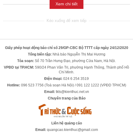
Xem chi tiết
Giấy phép hoạt động báo chí số 29/GP-CBC Bộ TTTT cấp ngày 24/12/2020
Tổng biên tập:
Nhà báo Nguyễn Thị Mai Hương
Tòa soạn:
Số 70 Trần Hưng Đạo, phường Cửa Nam, Hà Nội.
VPĐD tại TP.HCM:
590/24 Phan Văn Trị, phường Hạnh Thông, Thành phố Hồ
Chí Minh.
Điện thoại:
024 6 254 3519
Hotline:
096 523 7756 (Toà soạn Hà Nội) / 091 122 1222 (VPĐD TPHCM)
Email:
tkts@kienthuc.net.vn
Chuyên trang của Báo
Liên hệ quảng cáo
Email:
quangcao.kienthuc@gmail.com