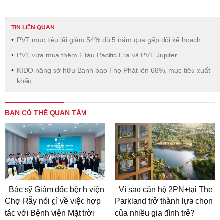
TIN LIÊN QUAN
PVT mục tiêu lãi giảm 54% dù 5 năm qua gấp đôi kế hoạch
PVT vừa mua thêm 2 tàu Pacific Era và PVT Jupiter
KIDO nâng sở hữu Bánh bao Thọ Phát lên 68%, mục tiêu xuất
khẩu
BẠN CÓ THỂ QUAN TÂM
Bác sỹ Giám đốc bệnh viện
Vì sao căn hộ 2PN+tại The
Chợ Rẫy nói gì về việc hợp
Parkland trở thành lựa chọn
tác với Bệnh viện Mặt trời
của nhiều gia đình trẻ?