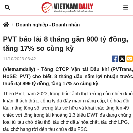
Doanh nghiệp - Doanh nhân
PVT báo lãi 8 tháng gần 900 tỷ đồng,
tăng 17% so cùng kỳ
11/10/2023 03:42
(Vietnamdaily) - Tổng CTCP Vận tải Dầu khí (PVTrans,
HoSE: PVT) cho biết, 8 tháng đầu năm lợi nhuận trước
thuế đạt 899 tỷ đồng, tăng 17% so cùng kỳ.
Theo PVT, năm 2023, trong bối cảnh thị trường còn nhiều khó
khăn, thách thức, công ty đã đẩy mạnh nâng cấp, trẻ hóa đội
tàu, nâng tổng số lượng tàu sở hữu và khai thác tăng lên 49
chiếc với tổng trọng tải khoảng 1,3 triệu DWT, đa dạng chủng
loại từ tàu chở dầu thô, tàu chở dầu/ hóa chất, tàu chở LPG,
tàu chở hàng rời đến tàu chứa dầu FSO.