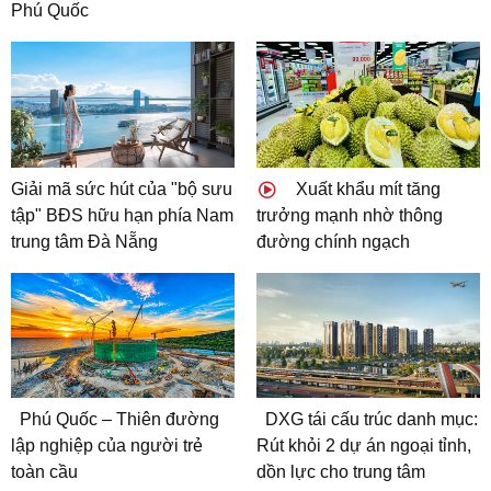
Phú Quốc
Giải mã sức hút của "bộ sưu
Xuất khẩu mít tăng
tập" BĐS hữu hạn phía Nam
trưởng mạnh nhờ thông
trung tâm Đà Nẵng
đường chính ngạch
Phú Quốc – Thiên đường
DXG tái cấu trúc danh mục:
lập nghiệp của người trẻ
Rút khỏi 2 dự án ngoại tỉnh,
toàn cầu
dồn lực cho trung tâm