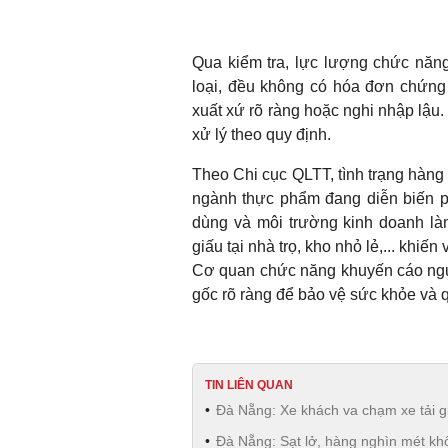
Qua kiểm tra, lực lượng chức năn
loại, đều không có hóa đơn chứng
xuất xứ rõ ràng hoặc nghi nhập lậu.
xử lý theo quy định.
Theo Chi cục QLTT, tình trạng hàng
ngành thực phẩm đang diễn biến p
dùng và môi trường kinh doanh l
giấu tại nhà trọ, kho nhỏ lẻ,... khiế
Cơ quan chức năng khuyến cáo ngư
gốc rõ ràng để bảo vệ sức khỏe và 
TIN LIÊN QUAN
Đà Nẵng: Xe khách va chạm xe tải g
Đà Nẵng: Sạt lở, hàng nghìn mét khố