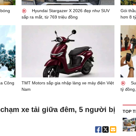
 bóng
Hyundai Stargazer X 2026 đẹp như SUV
Gói th
sắp ra mắt, từ 769 triệu đồng
hơn 8 t
của Công
TMT Motors sắp gia nhập làng xe máy điện Việt
Sub
Nam
tỷ đồng
chạm xe tải giữa đêm, 5 người bị
TOP T