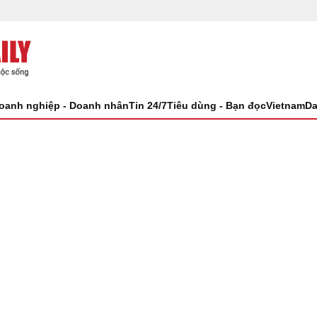
oanh nghiệp - Doanh nhân
Tin 24/7
Tiêu dùng - Bạn đọc
VietnamDa