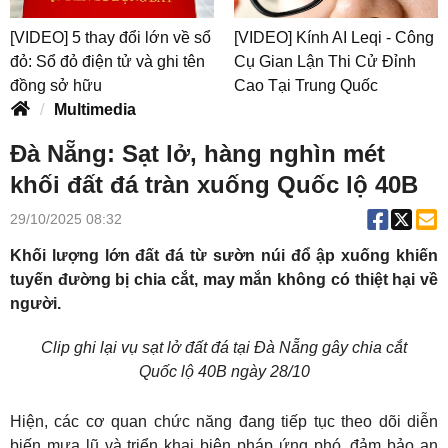
[VIDEO] 5 thay đổi lớn về sổ
[VIDEO] Kính AI Leqi - Công
đỏ: Sổ đỏ điện tử và ghi tên
Cụ Gian Lận Thi Cử Đỉnh
đồng sở hữu
Cao Tại Trung Quốc
Multimedia
Đà Nẵng: Sạt lở, hàng nghìn mét
khối đất đá tràn xuống Quốc lộ 40B
29/10/2025 08:32
Khối lượng lớn đất đá từ sườn núi đổ ập xuống khiến
tuyến đường bị chia cắt, may mắn không có thiệt hại về
người.
Clip ghi lại vụ sạt lở đất đá tại Đà Nẵng gây chia cắt
Quốc lộ 40B ngày 28/10
Hiện, các cơ quan chức năng đang tiếp tục theo dõi diễn
biến mưa lũ và triển khai biện pháp ứng phó, đảm bảo an