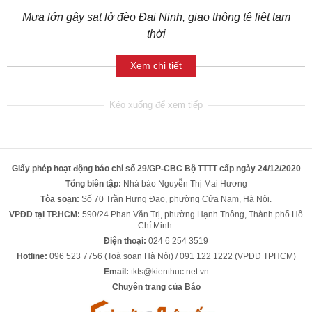
Mưa lớn gây sạt lở đèo Đại Ninh, giao thông tê liệt tạm
thời
Xem chi tiết
Giấy phép hoạt động báo chí số 29/GP-CBC Bộ TTTT cấp ngày 24/12/2020
Tổng biên tập:
Nhà báo Nguyễn Thị Mai Hương
Tòa soạn:
Số 70 Trần Hưng Đạo, phường Cửa Nam, Hà Nội.
VPĐD tại TP.HCM:
590/24 Phan Văn Trị, phường Hạnh Thông, Thành phố Hồ
Chí Minh.
Điện thoại:
024 6 254 3519
Hotline:
096 523 7756 (Toà soạn Hà Nội) / 091 122 1222 (VPĐD TPHCM)
Email:
tkts@kienthuc.net.vn
Chuyên trang của Báo